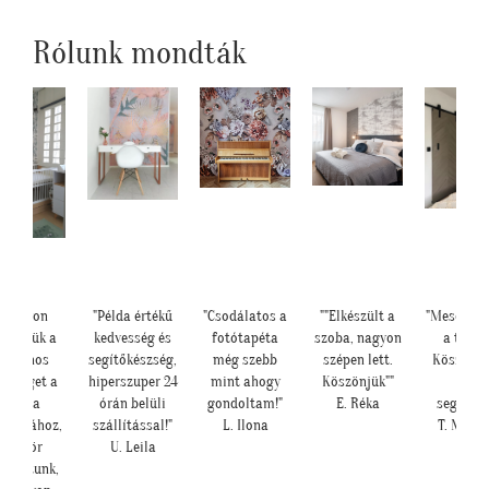
Rólunk mondták
"Nagyon
"Példa értékű
"Csodálatos a
""Elkészült a
"Meseszép 
szönjük a
kedvesség és
fotótapéta
szoba, nagyon
a tapét
elefonos
segítőkészség,
még szebb
szépen lett.
Köszönö
gítséget a
hiperszuper 24
mint ahogy
Köszönjük""
sok
tapéta
órán belüli
gondoltam!"
E. Réka
segítség
rakásához,
szállítással!"
L. Ilona
T. Mari
először
U. Leila
pétáztunk,