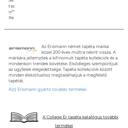
s nagyon
ép lett az
edmény!""
. Brigitta
Az Erismann német tapéta márka
közel 200 éves múltra tekint vissza. A
márkára jellemzőek a kifinomult tapéta kollekciók és a
mindenkori trendek követése. Elsődleges szempontjuk
az ügyfelek elégedettsége. Tapéta kollekcióik között
minden életstílushoz megtalálhatjuk a megfelelő
tapétát.
A(z) Erismann gyártó további termékei.
A Collage Er tapéta katalógus további
termékei