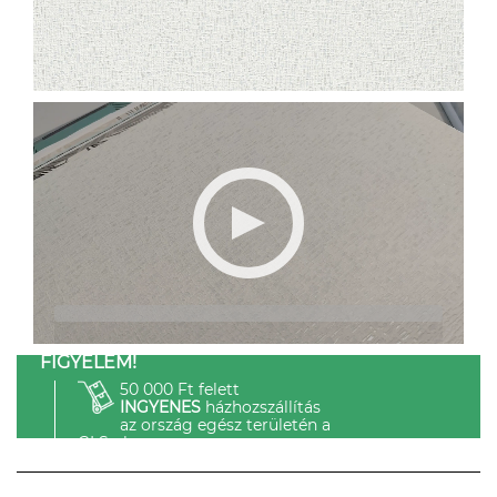
FIGYELEM!
50 000 Ft felett
INGYENES
házhozszállítás
az ország egész területén a
GLS-el.