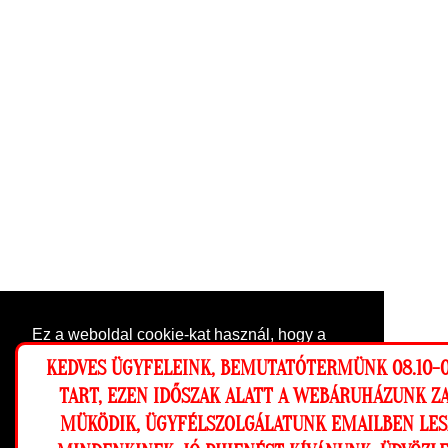
Ez a weboldal cookie-kat használ, hogy a
lehető legjobb élményt nyújtsa honlapunkon.
KEDVES ÜGYFELEINK, BEMUTATÓTERMÜNK 08.10-0
Beállítások
TART, EZEN IDŐSZAK ALATT A WEBÁRUHÁZUNK Z
MÜKÖDIK, ÜGYFÉLSZOLGÁLATUNK EMAILBEN LES
Elutasítom
Engedélyezem