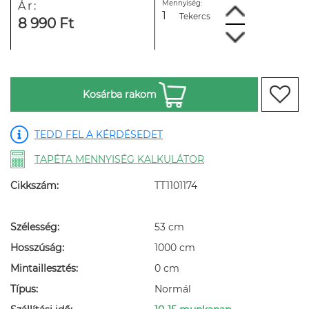
Mennyiség:
Ár:
Tekercs
8 990 Ft
Kosárba rakom
TEDD FEL A KÉRDÉSEDET
TAPÉTA MENNYISÉG KALKULÁTOR
Cikkszám:
TT1101174
Szélesség:
53 cm
Hosszúság:
1000 cm
Mintaillesztés:
0 cm
Típus:
Normál