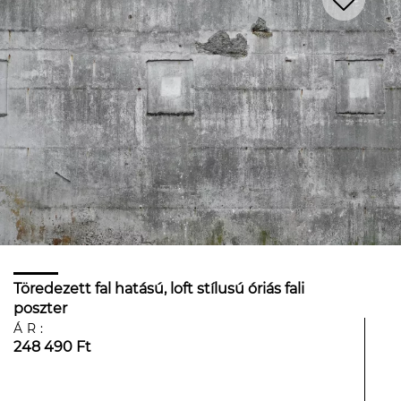
Töredezett fal hatású, loft stílusú óriás fali
poszter
ÁR:
248 490 Ft