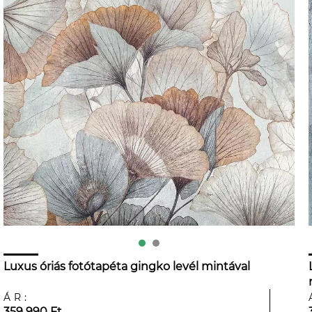
Luxus óriás fotótapéta gingko levél mintával
ÁR:
359 990 Ft