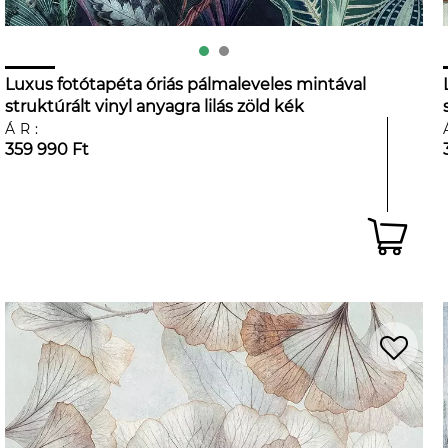
Luxus fotótapéta óriás pálmaleveles mintával
struktúrált vinyl anyagra lilás zöld kék
színekkel
ÁR:
359 990 Ft