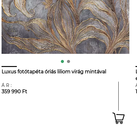
Luxus fotótapéta óriás liliom virág mintával
ÁR:
359 990 Ft