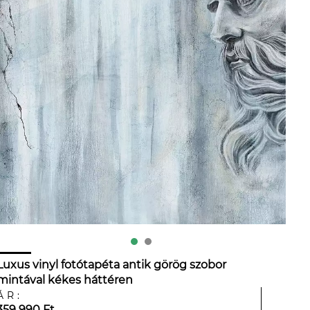
Luxus vinyl fotótapéta antik görög szobor
mintával kékes háttéren
ÁR:
359 990 Ft