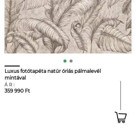
Luxus fotótapéta natúr óriás pálmalevél
mintával
ÁR:
359 990 Ft