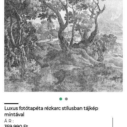
Luxus fotótapéta rézkarc stílusban tájkép
mintával
ÁR:
359 990 Ft