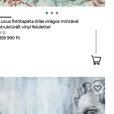
Luxus fotótapéta óriás virágos mintával
struktúrált vinyl felülettel
ÁR:
359 990 Ft