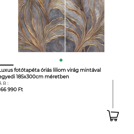
Luxus fotótapéta óriás liliom virág mintával
egyedi 185x300cm méretben
ÁR:
166 990 Ft