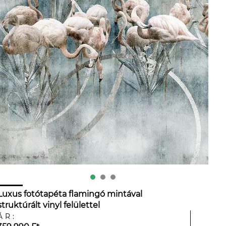
Luxus fotótapéta flamingó mintával
struktúrált vinyl felülettel
ÁR: