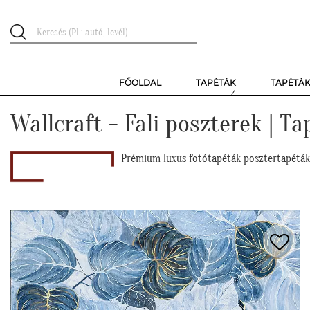
FŐOLDAL
TAPÉTÁK
TAPÉTÁ
Wallcraft - Fali poszterek | T
Prémium luxus fotótapéták posztertapéták