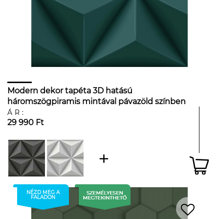
Modern dekor tapéta 3D hatású
háromszögpiramis mintával pávazöld színben
ÁR:
29 990 Ft
NÉZD MEG A
FALADON