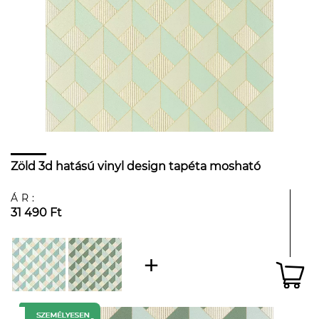
Zöld 3d hatású vinyl design tapéta mosható
ÁR:
31 490 Ft