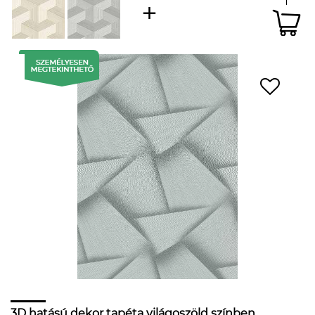
3D hatású dekor tapéta világoszöld színben