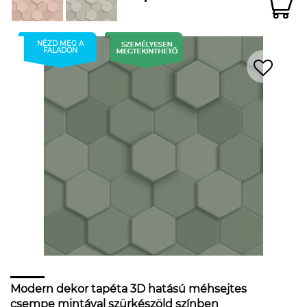
NÉZD MEG A
FALADON
Modern dekor tapéta 3D hatású méhsejtes
csempe mintával szürkészöld színben