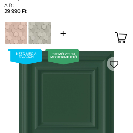
ÁR:
29 990 Ft
NÉZD MEG A
FALADON