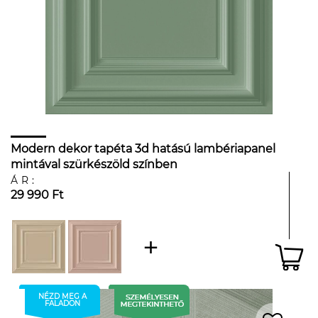
Modern dekor tapéta 3d hatású lambériapanel
mintával szürkészöld színben
ÁR:
29 990 Ft
NÉZD MEG A
FALADON