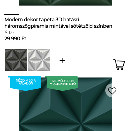
Modern dekor tapéta 3D hatású
háromszögpiramis mintával sötétzöld színben
ÁR:
29 990 Ft
NÉZD MEG A
FALADON