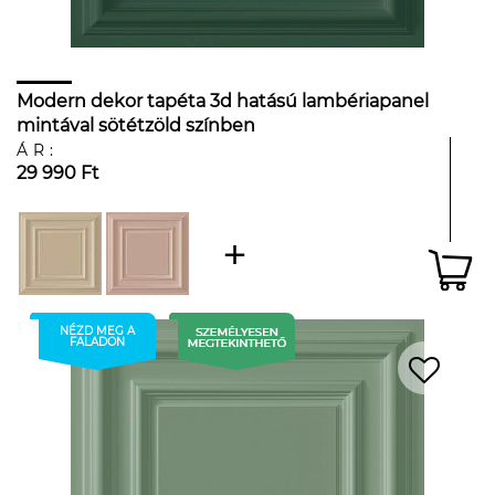
Modern dekor tapéta 3d hatású lambériapanel
mintával sötétzöld színben
ÁR:
29 990 Ft
NÉZD MEG A
FALADON