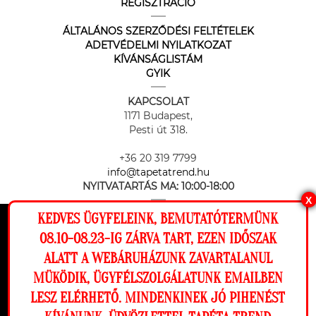
REGISZTRÁCIÓ
ÁLTALÁNOS SZERZŐDÉSI FELTÉTELEK
ADETVÉDELMI NYILATKOZAT
KÍVÁNSÁGLISTÁM
GYIK
KAPCSOLAT
1171 Budapest,
Pesti út 318.
+36 20 319 7799
info@tapetatrend.hu
NYITVATARTÁS MA:
10:00-18:00
X
KEDVES ÜGYFELEINK, BEMUTATÓTERMÜNK
Ez a weboldal cookie-kat használ, hogy a
08.10-08.23-IG ZÁRVA TART, EZEN IDŐSZAK
lehető legjobb élményt nyújtsa honlapunkon.
ALATT A WEBÁRUHÁZUNK ZAVARTALANUL
Beállítások
MÜKÖDIK, ÜGYFÉLSZOLGÁLATUNK EMAILBEN
Az online fizetést a Barion Payment Zrt. biztosítja, MNB engedély
száma: H-EN-I-1064/2013
LESZ ELÉRHETŐ. MINDENKINEK JÓ PIHENÉST
Elutasítom
Engedélyezem