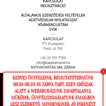
KAPCSOLAT
REGISZTRÁCIÓ
ÁLTALÁNOS SZERZŐDÉSI FELTÉTELEK
ADETVÉDELMI NYILATKOZAT
KÍVÁNSÁGLISTÁM
GYIK
KAPCSOLAT
1171 Budapest,
Pesti út 318.
+36 20 319 7799
info@tapetatrend.hu
NYITVATARTÁS MA:
ZÁRVA
X
KEDVES ÜGYFELEINK, BEMUTATÓTERMÜNK
Ez a weboldal cookie-kat használ, hogy a
08.10-08.23-IG ZÁRVA TART, EZEN IDŐSZAK
lehető legjobb élményt nyújtsa honlapunkon.
ALATT A WEBÁRUHÁZUNK ZAVARTALANUL
Beállítások
MÜKÖDIK, ÜGYFÉLSZOLGÁLATUNK EMAILBEN
Az online fizetést a Barion Payment Zrt. biztosítja, MNB engedély
száma: H-EN-I-1064/2013
LESZ ELÉRHETŐ. MINDENKINEK JÓ PIHENÉST