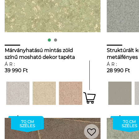
Márványhatású mintás zöld
Struktúrált 
színű mosható dekor tapéta
metálfényes 
dekor tapéta
ÁR:
ÁR:
39 990 Ft
28 990 Ft
70 CM
70 CM
SZÉLES
SZÉLES