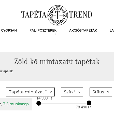
K GYORSAN
FALI POSZTEREK
AKCIÓS TAPÉTÁK
LA
Zöld kő mintázatú tapéták
ú tapéták.
Tapéta mintázat *
Szín *
Stílus
14 990 Ft
n,
3-5 munkanap
78 490 Ft