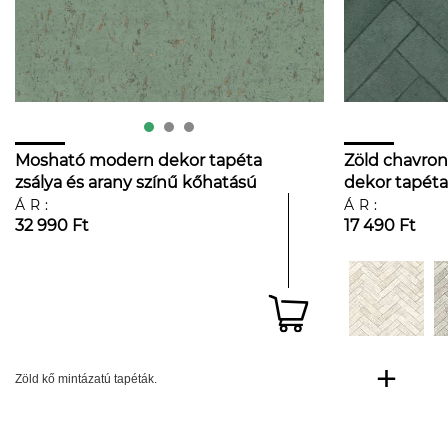
Mosható modern dekor tapéta
Zöld chavron
zsálya és arany színű kőhatású
dekor tapéta
mintával
ÁR:
ÁR:
32 990 Ft
17 490 Ft
Zöld kő mintázatú tapéták.