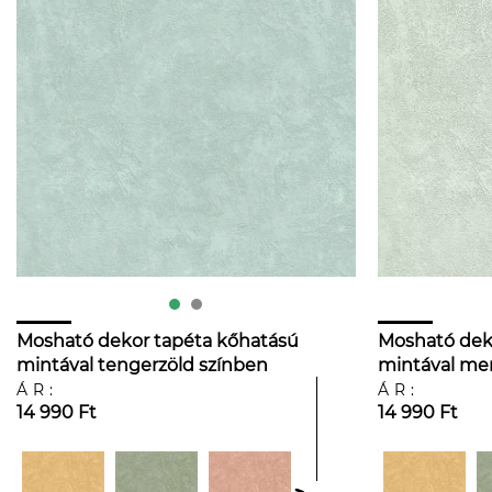
Mosható dekor tapéta kőhatású
Mosható dek
mintával tengerzöld színben
mintával me
ÁR:
ÁR:
14 990 Ft
14 990 Ft