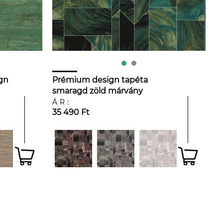
ign
Prémium design tapéta
smaragd zöld márvány
geometrikus mintával
ÁR:
35 490 Ft