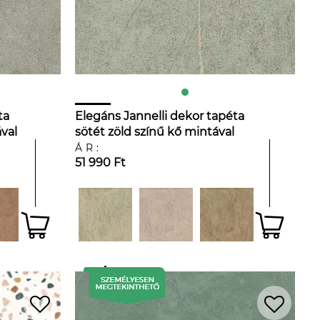
ta
Elegáns Jannelli dekor tapéta
val
sötét zöld színű kő mintával
ÁR:
51 990 Ft