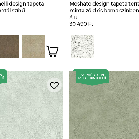
elli design tapéta
Mosható design tapéta terr
etál színű
minta zöld és barna színben
ntával
ÁR:
30 490 Ft