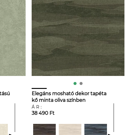
tású
Elegáns mosható dekor tapéta
kő minta oliva színben
ÁR:
38 490 Ft