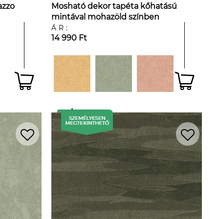
azzo
Mosható dekor tapéta kőhatású
mintával mohazöld színben
ÁR:
14 990 Ft