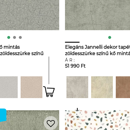
kő mintás
Elegáns Jannelli dekor tapé
zöldesszürke színű
zöldesszürke színű kő mintá
ÁR:
51 990 Ft