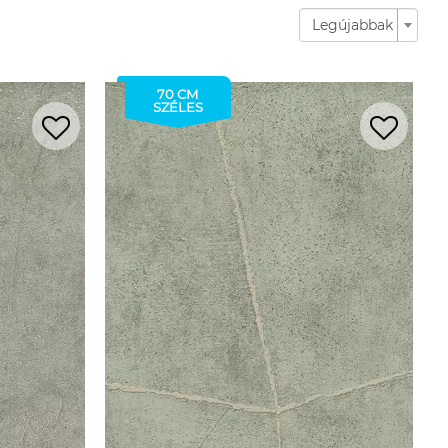
Legújabbak
70 CM
SZÉLES