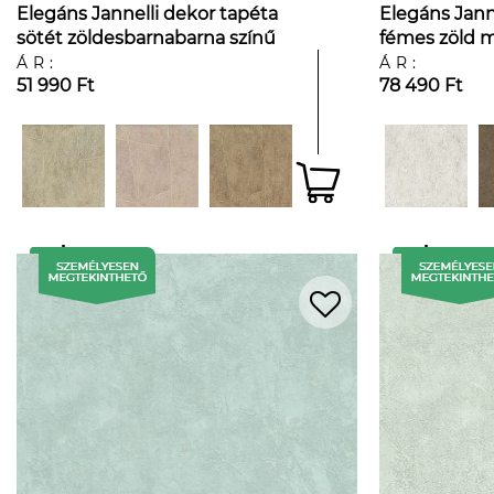
Elegáns Jannelli dekor tapéta
Elegáns Jann
sötét zöldesbarnabarna színű
fémes zöld m
kő mintával
kőhatású mi
ÁR:
ÁR:
51 990 Ft
78 490 Ft