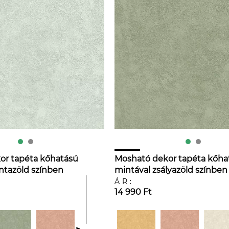
or tapéta kőhatású
Mosható dekor tapéta kőha
ntazöld színben
mintával zsályazöld színben
ÁR:
14 990 Ft