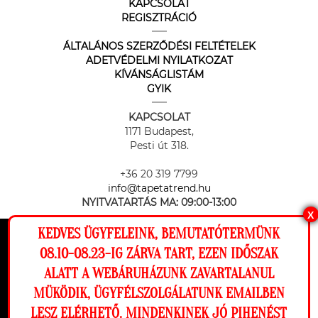
KAPCSOLAT
REGISZTRÁCIÓ
ÁLTALÁNOS SZERZŐDÉSI FELTÉTELEK
ADETVÉDELMI NYILATKOZAT
KÍVÁNSÁGLISTÁM
GYIK
KAPCSOLAT
1171 Budapest,
Pesti út 318.
+36 20 319 7799
info@tapetatrend.hu
NYITVATARTÁS MA:
09:00-13:00
X
KEDVES ÜGYFELEINK, BEMUTATÓTERMÜNK
Ez a weboldal cookie-kat használ, hogy a
08.10-08.23-IG ZÁRVA TART, EZEN IDŐSZAK
lehető legjobb élményt nyújtsa honlapunkon.
ALATT A WEBÁRUHÁZUNK ZAVARTALANUL
Beállítások
MÜKÖDIK, ÜGYFÉLSZOLGÁLATUNK EMAILBEN
Az online fizetést a Barion Payment Zrt. biztosítja, MNB engedély
száma: H-EN-I-1064/2013
LESZ ELÉRHETŐ. MINDENKINEK JÓ PIHENÉST