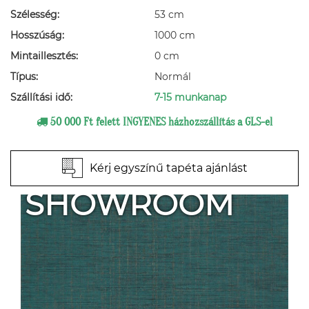
Szélesség:
53 cm
Hosszúság:
1000 cm
Mintaillesztés:
0 cm
Típus:
Normál
Szállítási idő:
7-15 munkanap
50 000 Ft felett INGYENES házhozszállítás a GLS-el
Kérj egyszínű tapéta ajánlást
SHOWROOM