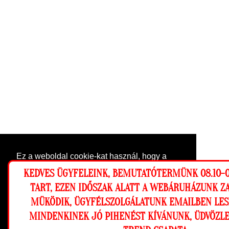
Ez a weboldal cookie-kat használ, hogy a
lehető legjobb élményt nyújtsa honlapunkon.
KEDVES ÜGYFELEINK, BEMUTATÓTERMÜNK 08.10-0
Beállítások
TART, EZEN IDŐSZAK ALATT A WEBÁRUHÁZUNK Z
MÜKÖDIK, ÜGYFÉLSZOLGÁLATUNK EMAILBEN LES
Elutasítom
Engedélyezem
MINDENKINEK JÓ PIHENÉST KÍVÁNUNK, ÜDVÖZLE