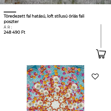
Töredezett fal hatású, loft stílusú óriás fali
poszter
ÁR:
248 490 Ft