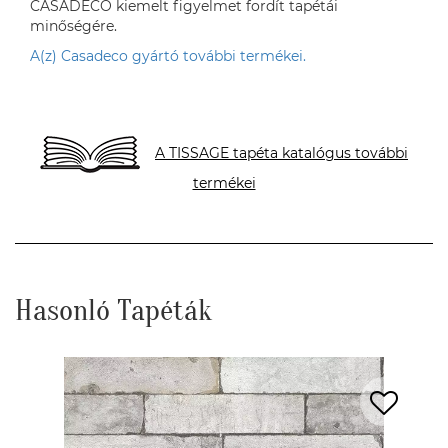
CASADECO kiemelt figyelmet fordít tapétái
minőségére.
A(z) Casadeco gyártó további termékei.
A TISSAGE tapéta katalógus további
termékei
Hasonló Tapéták