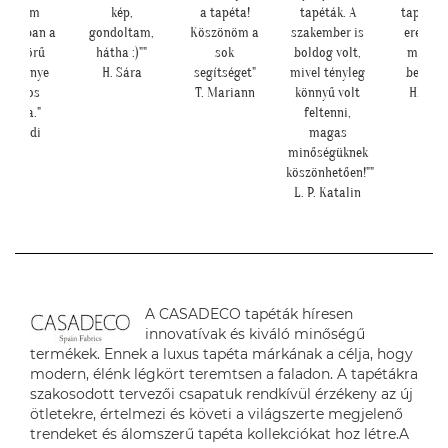
kép,
a tapéta!
tapéták. A
tapéták az
a pengef
ndoltam,
Köszönöm a
szakember is
eredmény
sokáig im
átha :)""
sok
boldog volt,
magáért
fogjuk"
H. Sára
segítséget"
mivel tényleg
beszél!:)"
Z. Anit
T. Mariann
könnyű volt
H. Anita
feltenni,
magas
minőségüknek
köszönhetően!""
L. P. Katalin
A CASADECO tapéták híresen
innovatívak és kiváló minőségű
termékek. Ennek a luxus tapéta márkának a célja, hogy
modern, élénk légkört teremtsen a faladon. A tapétákra
szakosodott tervezői csapatuk rendkívül érzékeny az új
ötletekre, értelmezi és követi a világszerte megjelenő
trendeket és álomszerű tapéta kollekciókat hoz létre.A