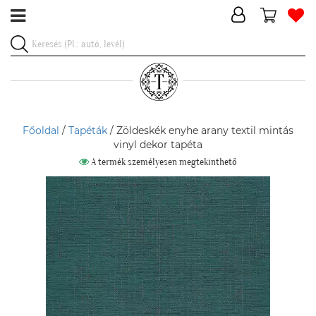
Főoldal
/
Tapéták
/ Zöldeskék enyhe arany textil mintás
vinyl dekor tapéta
A termék személyesen megtekinthető