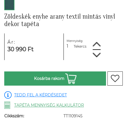
Zöldeskék enyhe arany textil mintás vinyl
dekor tapéta
Mennyiség:
Ár:
Tekercs
30 990 Ft
Kosárba rakom
TEDD FEL A KÉRDÉSEDET
TAPÉTA MENNYISÉG KALKULÁTOR
Cikkszám:
TT1109145