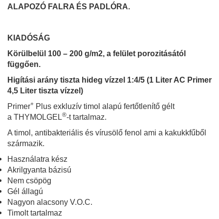
ALAPOZÓ FALRA ÉS PADLÓRA.
KIADÓSÁG
Körülbelül 100 – 200 g/m2, a felület porozitásától
függően.
Higítási arány tiszta hideg vízzel 1:4/5 (1 Liter AC Primer
4,5 Liter tiszta vízzel)
+
Primer
Plus exkluzív timol alapú fertőtlenítő gélt
®
a THYMOLGEL
-t tartalmaz.
A timol, antibakteriális és vírusölő fenol ami a kakukkfűből
származik.
Használatra kész
Akrilgyanta bázisú
Nem csöpög
Gél állagú
Nagyon alacsony V.O.C.
Timolt tartalmaz