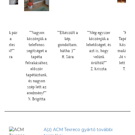
satolok pár
""Nagyon
""Elkészült a
""Még egyszer
"Kedve
képet a
köszönjük a
kép,
köszönjük a
Tapétatre
sungeles
telefonos
gondoltam,
lehetőséget, és
Köszönö
arokról!""
segítséget a
hátha :)""
azt is, hogy
makis tap
K. Laura
tapéta
H. Sára
velünk
Jó válas
felrakásához,
örültök!""
lett nagy
először
Z. Kriszta
T. Tünd
tapétáztunk,
és nagyon
szép lett az
eredmény!""
N. Brigitta
A(z) ACM Texreco gyártó további