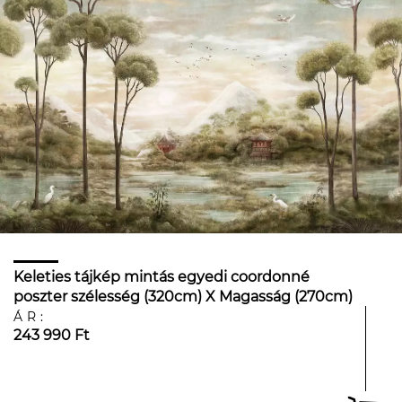
Keleties tájkép mintás egyedi coordonné
poszter szélesség (320cm) X Magasság (270cm)
vinyl
ÁR:
243 990 Ft