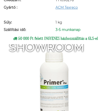
Cikkszám:
TT1098276
Gyártó :
ACM Texreco
Súly:
1 kg
Szállítási idő:
3-5 munkanap
50 000 Ft felett INGYENES házhozszállítás a GLS-el
SHOWROOM