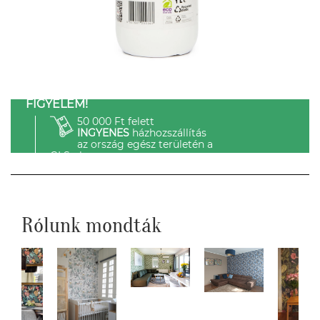
FIGYELEM!
50 000 Ft felett
INGYENES
házhozszállítás
az ország egész területén a
GLS-el.
Rólunk mondták