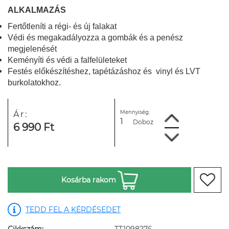
ALKALMAZÁS
Fertőtleníti a régi- és új falakat
Védi és megakadályozza a gombák és a penész
megjelenését
Keményíti és védi a falfelületeket
Festés előkészítéshez, tapétázáshoz és vinyl és LVT
burkolatokhoz.
Mennyiség:
Ár:
Doboz
6 990 Ft
Kosárba rakom
TEDD FEL A KÉRDÉSEDET