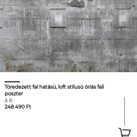
Töredezett fal hatású, loft stílusú óriás fali
poszter
ÁR:
248 490 Ft