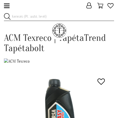
ACM Texreco | TapétaTrend
Tapétabolt