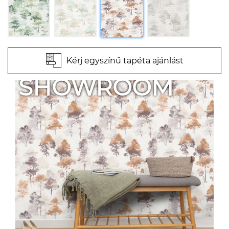
Kérj egyszínű tapéta ajánlást
SHOWROOM