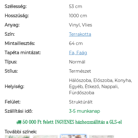
Szélesség:
53 cm
Hosszúság:
1000 cm
Anyag:
Vinyl, Vlies
Szín:
Terrakotta
Mintaillesztés:
64 cm
Tapéta mintázat:
Fa, Faág
Típus:
Normál
Stílus:
Természet
Hálószoba, Előszoba, Konyha,
Helyiség:
Egyéb, Étkező, Nappali,
Fürdőszoba
Felület:
Struktúrált
Szállítási idő:
3-5 munkanap
50 000 Ft felett INGYENES házhozszállítás a GLS-el
További színek: