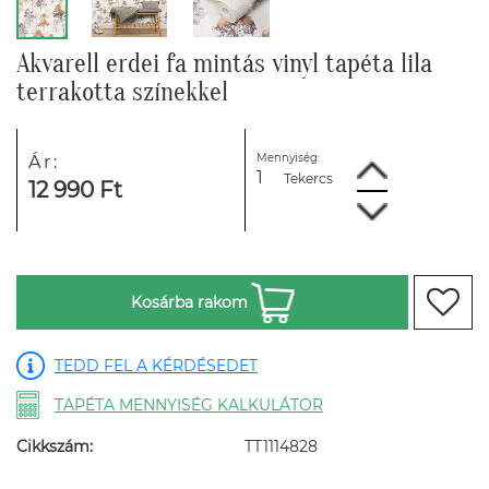
Akvarell erdei fa mintás vinyl tapéta lila
terrakotta színekkel
Mennyiség:
Ár:
Tekercs
12 990 Ft
Kosárba rakom
TEDD FEL A KÉRDÉSEDET
TAPÉTA MENNYISÉG KALKULÁTOR
Cikkszám:
TT1114828