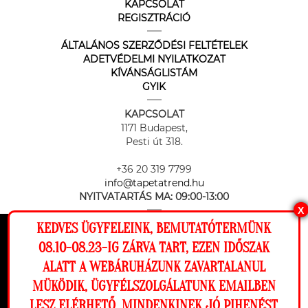
KAPCSOLAT
REGISZTRÁCIÓ
ÁLTALÁNOS SZERZŐDÉSI FELTÉTELEK
ADETVÉDELMI NYILATKOZAT
KÍVÁNSÁGLISTÁM
GYIK
KAPCSOLAT
1171 Budapest,
Pesti út 318.
+36 20 319 7799
info@tapetatrend.hu
NYITVATARTÁS MA:
09:00-13:00
X
KEDVES ÜGYFELEINK, BEMUTATÓTERMÜNK
Ez a weboldal cookie-kat használ, hogy a
08.10-08.23-IG ZÁRVA TART, EZEN IDŐSZAK
lehető legjobb élményt nyújtsa honlapunkon.
ALATT A WEBÁRUHÁZUNK ZAVARTALANUL
Beállítások
MÜKÖDIK, ÜGYFÉLSZOLGÁLATUNK EMAILBEN
Az online fizetést a Barion Payment Zrt. biztosítja, MNB engedély
száma: H-EN-I-1064/2013
LESZ ELÉRHETŐ. MINDENKINEK JÓ PIHENÉST