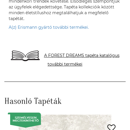
mindenkori trendek követése. Elsődleges szempontjuk
az ügyfelek elégedettsége. Tapéta kollekcióik között
minden életstílushoz megtalálhatjuk a megfelelő
tapétát.
A(z) Erismann gyártó további termékei.
A FOREST DREAMS tapéta katalógus
további termékei
Hasonló Tapéták