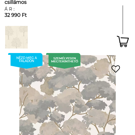
csillámos
ÁR:
32 990 Ft
NÉZD MEG A
FALADON