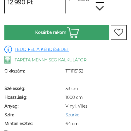
12 990 Ft
Kosárba rakom
TEDD FEL A KÉRDÉSEDET
TAPÉTA MENNYISÉG KALKULÁTOR
Cikkszám:
TT1115132
Szélesség:
53 cm
Hosszúság:
1000 cm
Anyag:
Vinyl, Vlies
Szín:
Szürke
Mintaillesztés:
64 cm