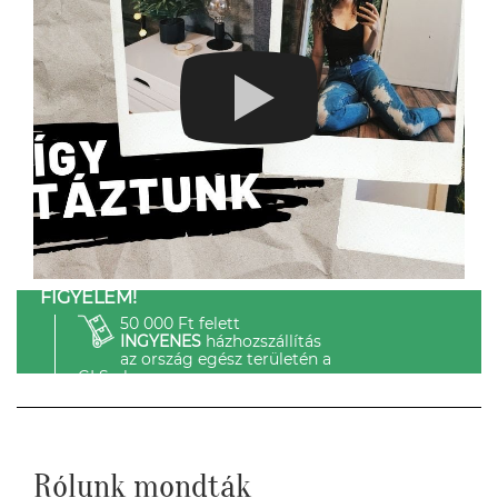
FIGYELEM!
50 000 Ft felett
INGYENES
házhozszállítás
az ország egész területén a
GLS-el.
Rólunk mondták