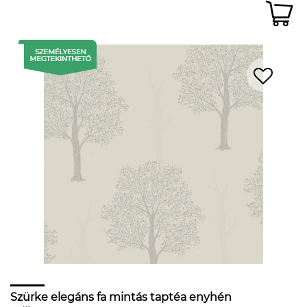
Szürke elegáns fa mintás taptéa enyhén