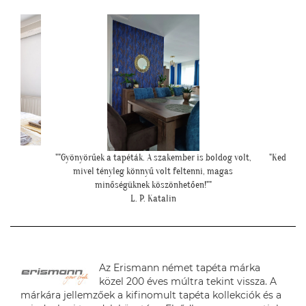
oldog volt,
"Kedves Tapétatrend ! Köszönöm a makis tapétát.
""El
 magas
Jó választás lett nagyon!"
"
T. Tünde
Az Erismann német tapéta márka
közel 200 éves múltra tekint vissza. A
márkára jellemzőek a kifinomult tapéta kollekciók és a