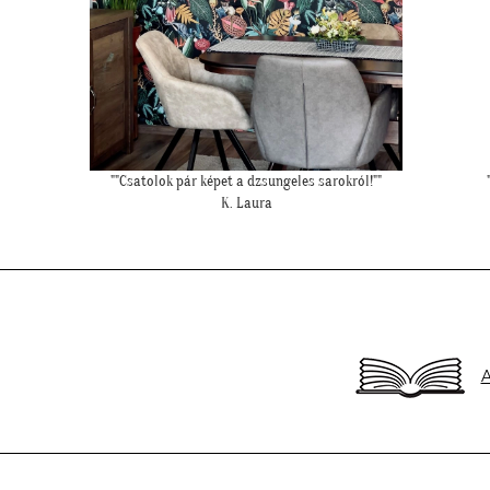
""Gyönyörűek a tapéták. A szakember is boldog volt, mivel tényleg
könnyű volt feltenni, magas minőségüknek köszönhetően!""
L. P. Katalin
A