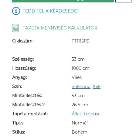
TEDD FEL A KÉRDÉSEDET
TAPÉTA MENNYISÉG KALKULÁTOR
Cikkszám:
TT1115119
Szélesség:
53 cm
Hosszúság:
1000 cm
Anyag:
Vlies
Szín:
Sokszínű
,
Kék
Mintaillesztés:
53 cm
Mintaillesztés 2:
26.5 cm
Tapéta mintázat:
Állat
,
Trópusi
Típus:
Normál
Stílus:
Bohém