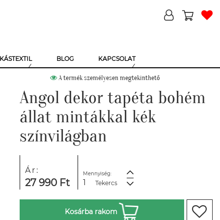
KÁSTEXTIL
BLOG
KAPCSOLAT
A termék személyesen megtekinthető
Angol dekor tapéta bohém
állat mintákkal kék
színvilágban
Ár:
Mennyiség:
27 990 Ft
Tekercs
Kosárba rakom