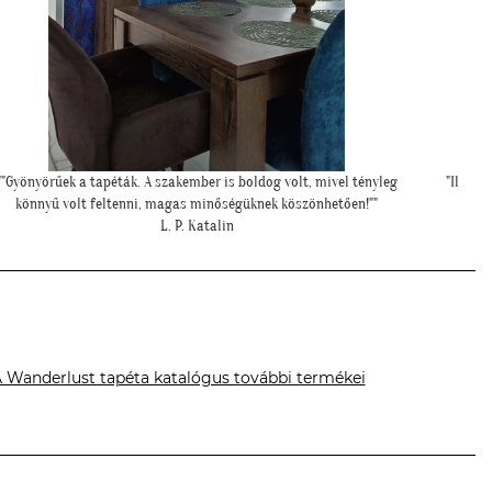
"Ilyen lett a lányom szobájában a gyönyörű cseresznye virágos
"
tapéta."
Cs. Andi
 Wanderlust tapéta katalógus további termékei