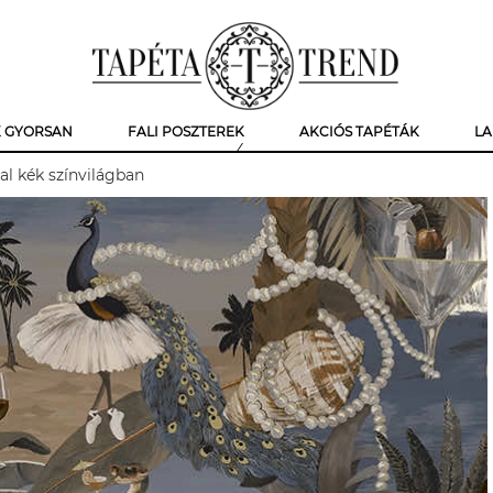
K GYORSAN
FALI POSZTEREK
AKCIÓS TAPÉTÁK
LA
al kék színvilágban