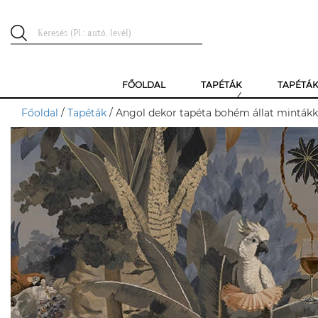
FŐOLDAL
TAPÉTÁK
TAPÉTÁ
Főoldal
/
Tapéták
/ Angol dekor tapéta bohém állat mintákk