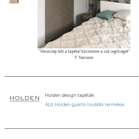
et"
""Csatolok pár képet a dzsungeles sarokról!""
K. Laura
Holden design tapéták
A(z) Holden gyártó további termékei.