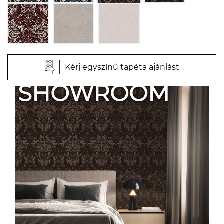
Kérj egyszínű tapéta ajánlást
SHOWROOM