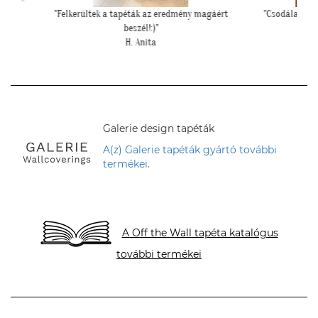
magáért
"Csodálatos a fotótapéta még szebb mint ahogy
""Csato
gondoltam!"
L. Ilona
Galerie design tapéták
A(z) Galerie tapéták gyártó további
termékei.
A Off the Wall tapéta katalógus
további termékei