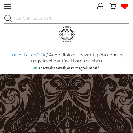
Főoldal
/
Tapéták
/ Angol flokkolt dekor tapéta country
nagy levél mintával barna színben
A termék személyesen megtekinthető