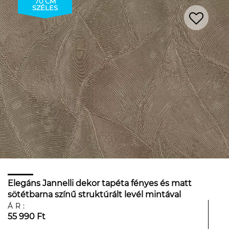
70 CM
SZÉLES
Elegáns Jannelli dekor tapéta fényes és matt
sötétbarna színű struktúrált levél mintával
ÁR:
55 990 Ft