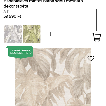
Banánfalevél mintás barna színű mosható
dekor tapéta
ÁR:
39 990 Ft