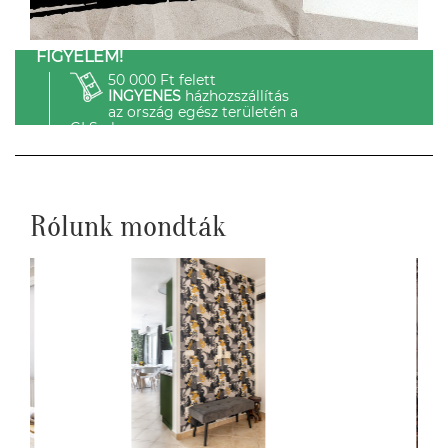
FIGYELEM!
50 000 Ft felett
INGYENES
házhozszállítás
az ország egész területén a
GLS-el.
Rólunk mondták