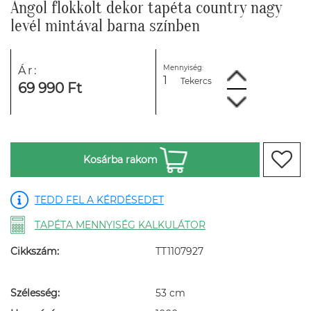
Angol flokkolt dekor tapéta country nagy
levél mintával barna színben
Mennyiség:
Ár:
Tekercs
69 990 Ft
Kosárba rakom
TEDD FEL A KÉRDÉSEDET
TAPÉTA MENNYISÉG KALKULÁTOR
Cikkszám:
TT1107927
Szélesség:
53 cm