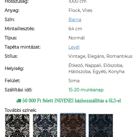
Hosszúság:
1000 cm
Anyag:
Flock, Vlies
Szín:
Barna
Mintaillesztés:
64 cm
Típus:
Normál
Tapéta mintázat:
Levél
Stílus:
Vintage, Elegáns, Romantikus
Étkező, Nappali, Előszoba,
Helyiség:
Hálószoba, Egyéb, Konyha
Felület:
Sima
Szállítási idő:
15-20 munkanap
50 000 Ft felett INGYENES házhozszállítás a GLS-el
További színek: