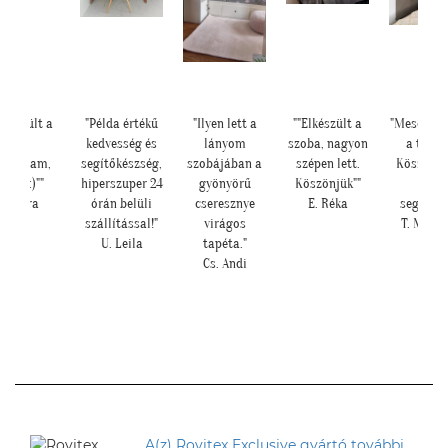
lkészült a
"Példa értékű
"Ilyen lett a
""Elkészült a
"Meseszép 
kép,
kedvesség és
lányom
szoba, nagyon
a tapét
ndoltam,
segítőkészség,
szobájában a
szépen lett.
Köszönö
átha :)""
hiperszuper 24
gyönyörű
Köszönjük""
sok
H. Sára
órán belüli
cseresznye
E. Réka
segítség
szállítással!"
virágos
T. Mari
U. Leila
tapéta."
Cs. Andi
A(z) Rovitex Exclusive gyártó további