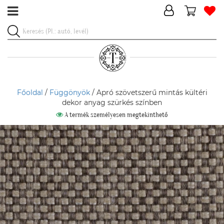
Főoldal
/
Függönyök
/ Apró szövetszerű mintás kültéri
dekor anyag szürkés színben
A termék személyesen megtekinthető