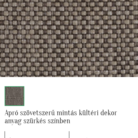
Apró szövetszerű mintás kültéri dekor
anyag szürkés színben