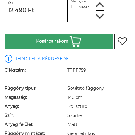
Mennyiség:
Ár:
Méter
12 490 Ft
Kosárba rakom
TEDD FEL A KÉRDÉSEDET
Cikkszám:
TT1111759
Függöny típus:
Sötétítő függöny
Magasság:
140 cm
Anyag:
Polisztirol
Szín:
Szürke
Anyag felület:
Matt
Függöny mintázat:
Geometrikus