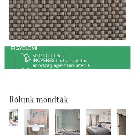
FIGYELEM!
50 000 Ft felett
INGYENES
házhozszállítás
az ország egész területén a
GLS-el.
Rólunk mondták