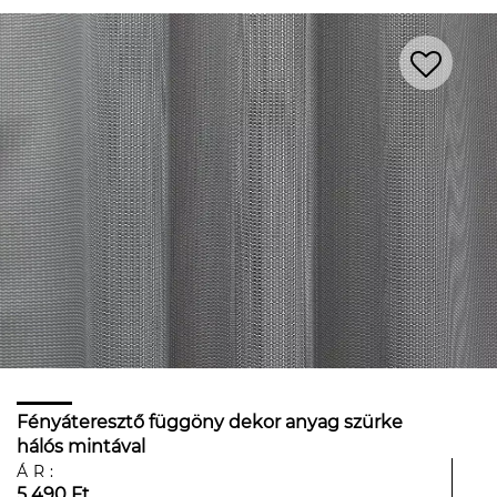
Fényáteresztő függöny dekor anyag szürke
hálós mintával
ÁR:
5 490 Ft