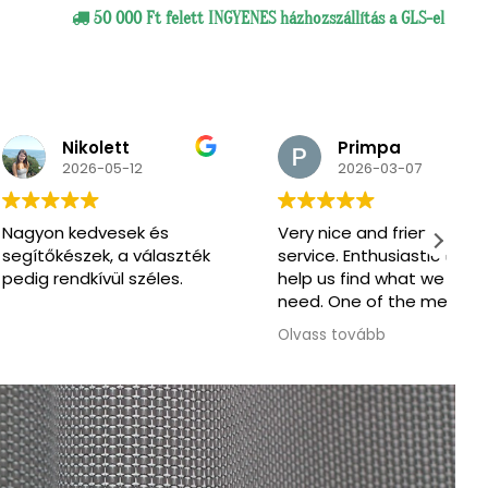
50 000 Ft felett INGYENES házhozszállítás a GLS-el
ikolett
Primpa
026-05-12
2026-03-07
edvesek és
Very nice and friendly
M
zek, a választék
service. Enthusiastic to
s
dkívül széles.
help us find what we
s
need. One of the men
also spoke English.
Olvass tovább