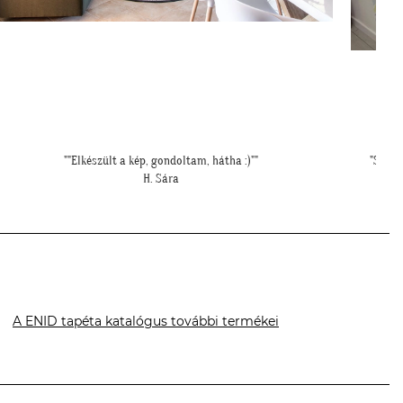
""Elkészült a kép, gondoltam, hátha :)""
"Szia 
H. Sára
A ENID tapéta katalógus további termékei