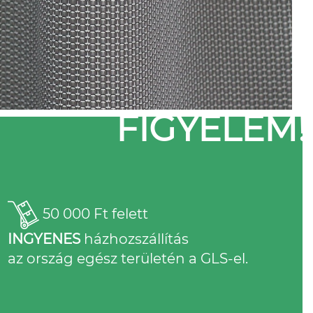
FIGYELEM!
50 000 Ft felett
INGYENES
házhozszállítás
az ország egész területén a GLS-el.