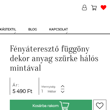
KÁSTEXTIL
BLOG
KAPCSOLAT
Fényáteresztő függöny
dekor anyag szürke hálós
mintával
Ár:
Mennyiség:
5 490 Ft
Méter
Kosárba rakom