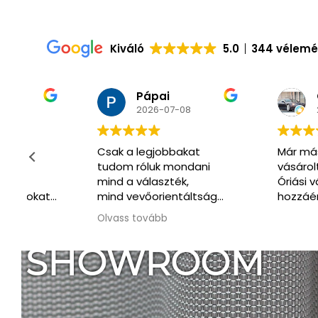
Kiváló
5.0
344 vélem
Pápai
Csaba
2026-07-08
2026-07-0
Csak a legjobbakat
Már másodszor
tudom róluk mondani
vásároltunk itt.
mind a választék,
Óriási választék 
t
mind vevőorientáltság
hozzáértő segít
téren.
kiszolgálás.
Olvass tovább
Köszönöm legfőképpen
.
Tamásnak, akivel végig
SHOWROOM
kontaktban voltunk.
Mindenről tájékoztatott,
segítőkészsége, valamint
barátságos és türelmes
hozzáállása tükrözi