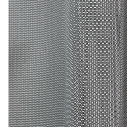
mindazt, ahogyan
manapság kell egy sikeres
vállalkozásnak működnie.