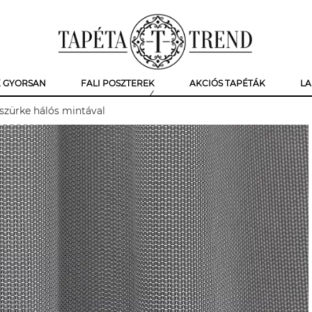
K GYORSAN
FALI POSZTEREK
AKCIÓS TAPÉTÁK
LA
szürke hálós mintával