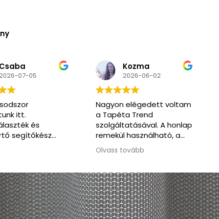
ény
Kozma
N
5
2026-06-02
2
Nagyon elégedett voltam
Nagyon k
a Tapéta Trend
segítőkés
és
szolgáltatásával. A honlap
pedig ren
őkész
remekül használható, a
kommunikáció végig
Olvass tovább
korrekt és segítőkész volt.
Amikor időnyomásba
kerültünk, rugalmasan
ajánlottak alternatív
megoldást, ami nagy
segítség volt. Jó szívvel
ajánlom a csapatot.