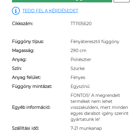
TEDD FEL A KÉRDÉSEDET
Cikkszám:
TT1105620
Függöny típus:
Fényáteresztő függöny
Magasság:
290 cm
Anyag:
Poliészter
Szín:
Szürke
Anyag felület:
Fényes
Függöny mintázat:
Egyszínű
FONTOS! A megrendelt
terméket nem lehet
Egyéb információ:
visszaküldeni, mert minden
egyes darabot igény szerint
gyártatunk le!
Szállítási idő:
7-21 munkanap