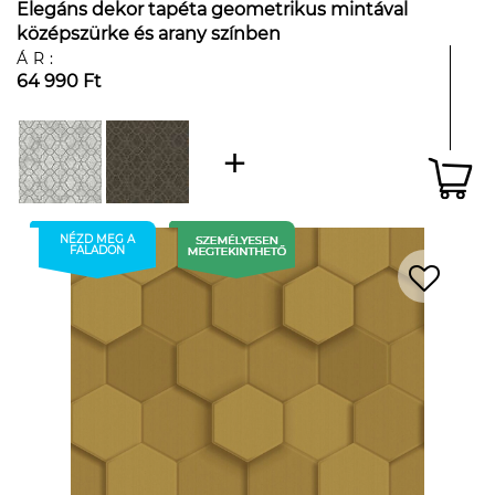
Elegáns dekor tapéta geometrikus mintával
középszürke és arany színben
ÁR:
64 990 Ft
NÉZD MEG A
FALADON