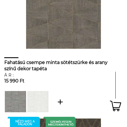
Fahatású csempe minta sötétszürke és arany
színű dekor tapéta
ÁR:
15 990 Ft
NÉZD MEG A
FALADON