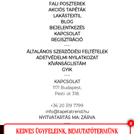
FALI POSZTEREK
AKCIÓS TAPÉTÁK
LAKÁSTEXTIL
BLOG
BEJELENTKEZÉS
KAPCSOLAT
REGISZTRÁCIÓ
ÁLTALÁNOS SZERZŐDÉSI FELTÉTELEK
ADETVÉDELMI NYILATKOZAT
KÍVÁNSÁGLISTÁM
GYIK
KAPCSOLAT
1171 Budapest,
Pesti út 318.
+36 20 319 7799
info@tapetatrend.hu
NYITVATARTÁS MA:
ZÁRVA
X
KEDVES ÜGYFELEINK, BEMUTATÓTERMÜNK