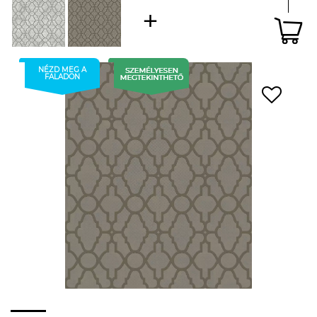
NÉZD MEG A
FALADON