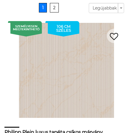
1
2
Legújabbak
106 CM
SZÉLES
Philipp Plein luxus tapéta csíkos márvány