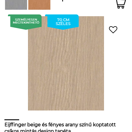
70 CM
SZÉLES
Eijffinger beige és fényes arany színű koptatott
csíkos mintás design tapéta