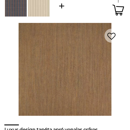
Luxus design tapéta apró vonalas csíkos