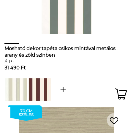
Mosható dekor tapéta csíkos mintával metálos
arany és zöld színben
ÁR:
31 490 Ft
70 CM
SZÉLES