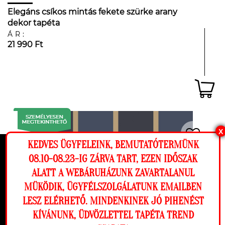
Elegáns csíkos mintás fekete szürke arany
dekor tapéta
ÁR:
21 990 Ft
X
KEDVES ÜGYFELEINK, BEMUTATÓTERMÜNK
Ez a weboldal cookie-kat használ, hogy a
08.10-08.23-IG ZÁRVA TART, EZEN IDŐSZAK
lehető legjobb élményt nyújtsa honlapunkon.
ALATT A WEBÁRUHÁZUNK ZAVARTALANUL
Beállítások
MÜKÖDIK, ÜGYFÉLSZOLGÁLATUNK EMAILBEN
LESZ ELÉRHETŐ. MINDENKINEK JÓ PIHENÉST
Elutasítom
Engedélyezem
KÍVÁNUNK, ÜDVÖZLETTEL TAPÉTA TREND