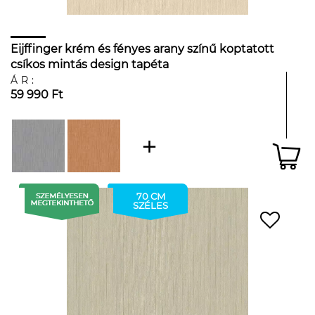
Eijffinger krém és fényes arany színű koptatott
csíkos mintás design tapéta
ÁR:
59 990 Ft
70 CM
SZÉLES