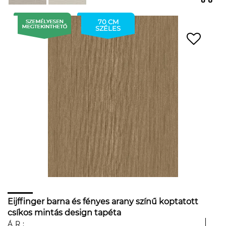
70 CM
SZÉLES
Eijffinger barna és fényes arany színű koptatott
csíkos mintás design tapéta
ÁR: