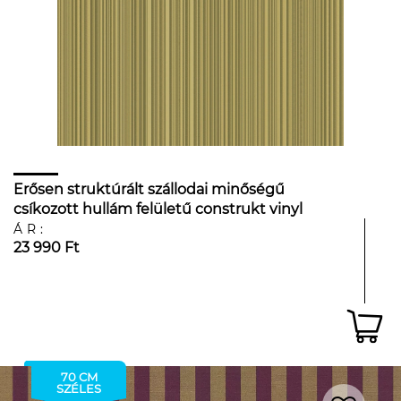
Erősen struktúrált szállodai minőségű
csíkozott hullám felületű construkt vinyl
tapéta óarany színben
ÁR:
23 990 Ft
70 CM
SZÉLES