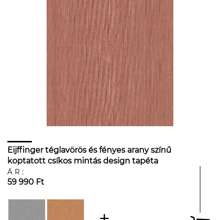
Eijffinger téglavörös és fényes arany színű
koptatott csíkos mintás design tapéta
ÁR:
59 990 Ft