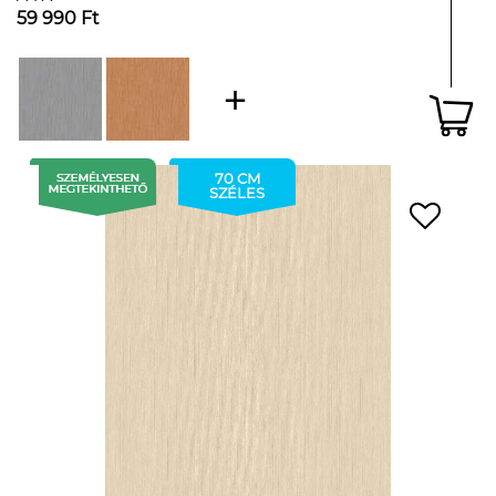
59 990 Ft
70 CM
SZÉLES