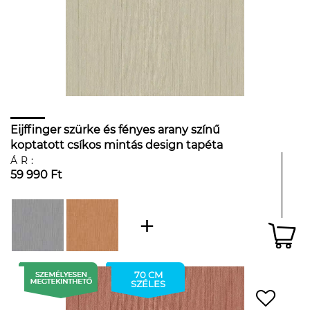
Eijffinger szürke és fényes arany színű
koptatott csíkos mintás design tapéta
ÁR:
59 990 Ft
70 CM
SZÉLES