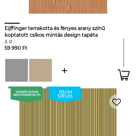
Eijffinger terrakotta és fényes arany színű
koptatott csíkos mintás design tapéta
ÁR:
59 990 Ft
135 CM
SZÉLES