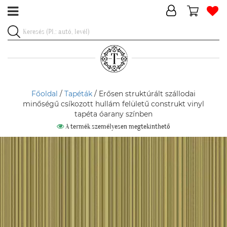
Főoldal
/
Tapéták
/ Erősen struktúrált szállodai
minőségű csíkozott hullám felületű construkt vinyl
tapéta óarany színben
A termék személyesen megtekinthető