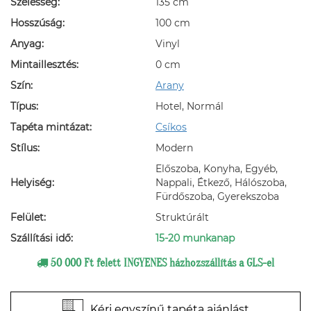
Szélesség:
135 cm
Hosszúság:
100 cm
Anyag:
Vinyl
Mintaillesztés:
0 cm
Szín:
Arany
Típus:
Hotel, Normál
Tapéta mintázat:
Csíkos
Stílus:
Modern
Előszoba, Konyha, Egyéb,
Helyiség:
Nappali, Étkező, Hálószoba,
Fürdőszoba, Gyerekszoba
Felület:
Struktúrált
Szállítási idő:
15-20 munkanap
50 000 Ft felett INGYENES házhozszállítás a GLS-el
Kérj egyszínű tapéta ajánlást