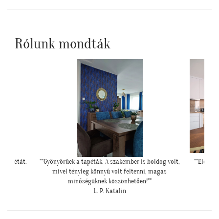
Rólunk mondták
oldog volt,
""Elegáns lett a pengefal, sokáig imádni fogjuk""
"Szia Kri
 magas
Z. Anita
"