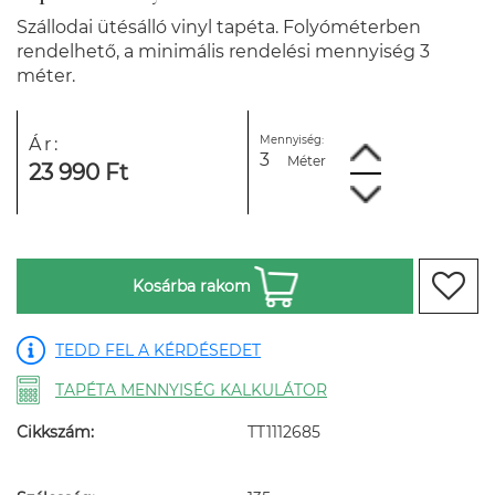
Szállodai ütésálló vinyl tapéta. Folyóméterben
rendelhető, a minimális rendelési mennyiség 3
méter.
Mennyiség:
Ár:
Méter
23 990 Ft
Kosárba rakom
TEDD FEL A KÉRDÉSEDET
TAPÉTA MENNYISÉG KALKULÁTOR
Cikkszám:
TT1112685