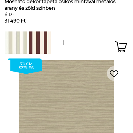
Mosható dekor tapéta csíkos mintával metálos
arany és zöld színben
ÁR:
31 490 Ft
70 CM
SZÉLES