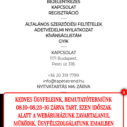
BEJELENTKEZÉS
KAPCSOLAT
REGISZTRÁCIÓ
ÁLTALÁNOS SZERZŐDÉSI FELTÉTELEK
ADETVÉDELMI NYILATKOZAT
KÍVÁNSÁGLISTÁM
GYIK
KAPCSOLAT
1171 Budapest,
Pesti út 318.
+36 20 319 7799
info@tapetatrend.hu
NYITVATARTÁS MA:
ZÁRVA
X
KEDVES ÜGYFELEINK, BEMUTATÓTERMÜNK
Ez a weboldal cookie-kat használ, hogy a
08.10-08.23-IG ZÁRVA TART, EZEN IDŐSZAK
lehető legjobb élményt nyújtsa honlapunkon.
ALATT A WEBÁRUHÁZUNK ZAVARTALANUL
Beállítások
MÜKÖDIK, ÜGYFÉLSZOLGÁLATUNK EMAILBEN
Az online fizetést a Barion Payment Zrt. biztosítja, MNB engedély