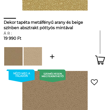
Dekor tapéta metálfényű arany és beige
színben absztrakt pöttyös mintával
ÁR:
19 990 Ft
NÉZD MEG A
FALADON