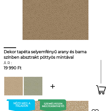
Dekor tapéta selyemfényű arany és barna
színben absztrakt pöttyös mintával
ÁR:
19 990 Ft
NÉZD MEG A
FALADON