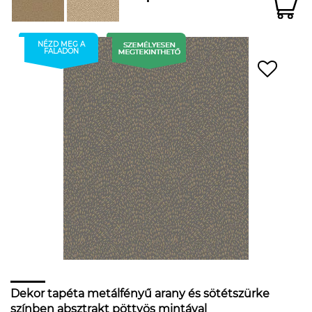
NÉZD MEG A
FALADON
Dekor tapéta metálfényű arany és sötétszürke
színben absztrakt pöttyös mintával