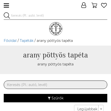
Főoldal
/
Tapéták
/ arany pöttyös tapéta
arany pöttyös tapéta
arany pöttyös tapéta
Szűrők
Legújabbak