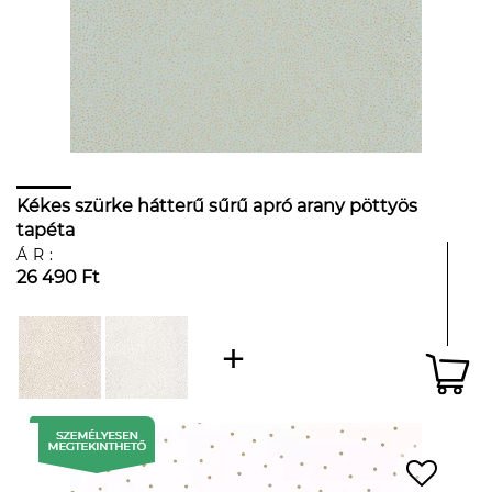
Kékes szürke hátterű sűrű apró arany pöttyös
tapéta
ÁR:
26 490 Ft