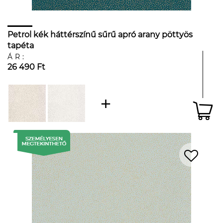
Petrol kék háttérszínű sűrű apró arany pöttyös
tapéta
ÁR:
26 490 Ft