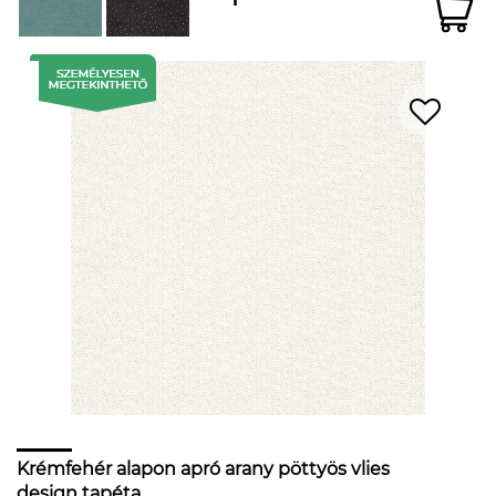
Krémfehér alapon apró arany pöttyös vlies
design tapéta