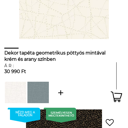
Dekor tapéta geometrikus pöttyös mintával
krém és arany színben
ÁR:
30 990 Ft
NÉZD MEG A
FALADON