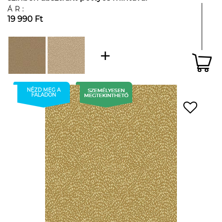
ÁR:
19 990 Ft
NÉZD MEG A
FALADON