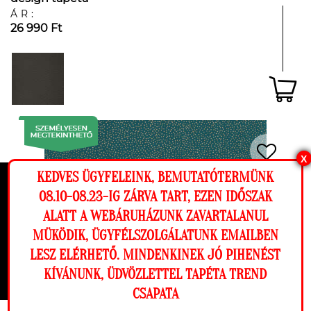
ÁR:
26 990 Ft
X
KEDVES ÜGYFELEINK, BEMUTATÓTERMÜNK
Ez a weboldal cookie-kat használ, hogy a
08.10-08.23-IG ZÁRVA TART, EZEN IDŐSZAK
lehető legjobb élményt nyújtsa honlapunkon.
ALATT A WEBÁRUHÁZUNK ZAVARTALANUL
Beállítások
MÜKÖDIK, ÜGYFÉLSZOLGÁLATUNK EMAILBEN
LESZ ELÉRHETŐ. MINDENKINEK JÓ PIHENÉST
Elutasítom
Engedélyezem
KÍVÁNUNK, ÜDVÖZLETTEL TAPÉTA TREND
CSAPATA
Megnézem a falamon