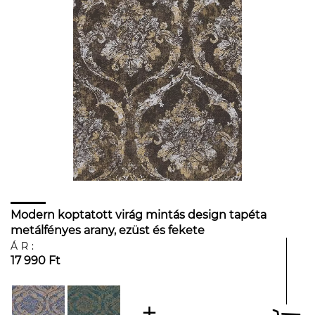
Modern koptatott virág mintás design tapéta
metálfényes arany, ezüst és fekete
színvilágban
ÁR:
17 990 Ft