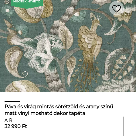
Páva és virág mintás sötétzöld és arany színű
matt vinyl mosható dekor tapéta
ÁR:
32 990 Ft