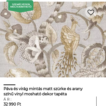
Páva és virág mintás matt szürke és arany
színű vinyl mosható dekor tapéta
ÁR:
32 990 Ft