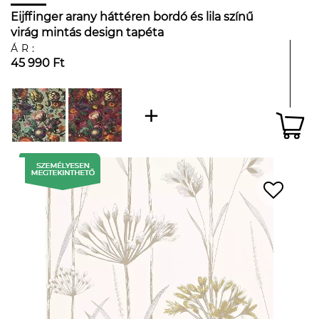
Eijffinger arany háttéren bordó és lila színű
virág mintás design tapéta
ÁR:
45 990 Ft