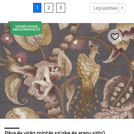
1
2
3
Legújabbak
Páva és virág mintás szürke és arany színű