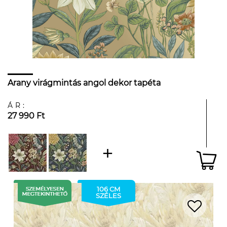
Arany virágmintás angol dekor tapéta
ÁR:
27 990 Ft
106 CM
SZÉLES