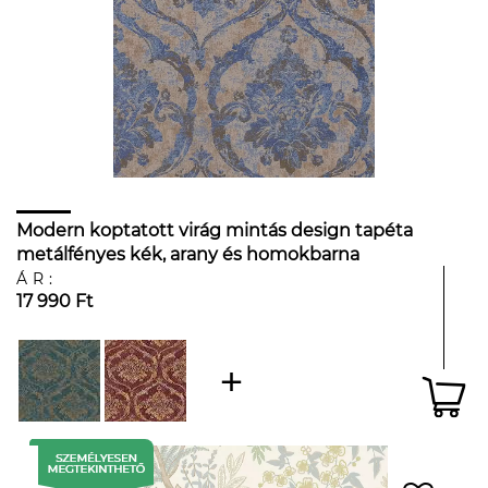
Modern koptatott virág mintás design tapéta
metálfényes kék, arany és homokbarna
színvilágban
ÁR:
17 990 Ft