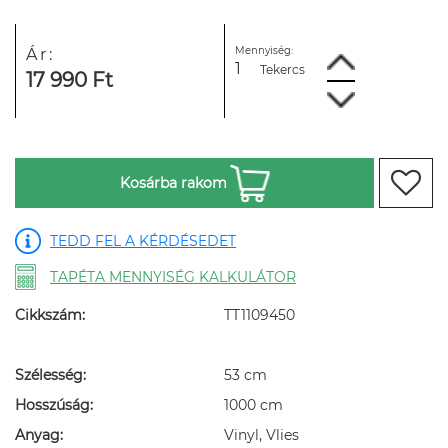
Mennyiség:
Ár:
Tekercs
17 990 Ft
Kosárba rakom
TEDD FEL A KÉRDÉSEDET
TAPÉTA MENNYISÉG KALKULÁTOR
Cikkszám:
TT1109450
Szélesség:
53 cm
Hosszúság:
1000 cm
Anyag:
Vinyl, Vlies