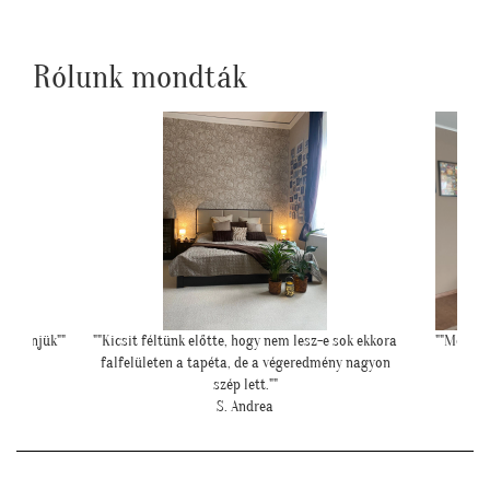
Rólunk mondták
 sok ekkora
""Még egyszer köszönjük a lehetőséget, és azt is,
"Mese
ny nagyon
hogy velünk örültök!""
Z. Kriszta