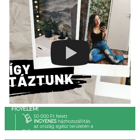
FIGYELEM!
50 000 Ft felett
INGYENES
házhozszállítás
az ország egész területén a
GLS-el.