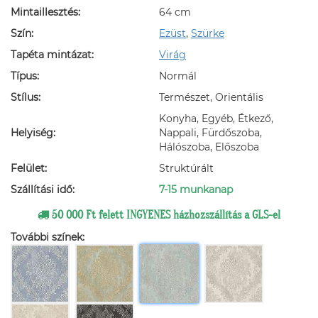
Mintaillesztés:
64 cm
Szín:
Ezüst
,
Szürke
Tapéta mintázat:
Virág
Típus:
Normál
Stílus:
Természet, Orientális
Konyha, Egyéb, Étkező,
Helyiség:
Nappali, Fürdőszoba,
Hálószoba, Előszoba
Felület:
Struktúrált
Szállítási idő:
7-15 munkanap
50 000 Ft felett INGYENES házhozszállítás a GLS-el
További színek: