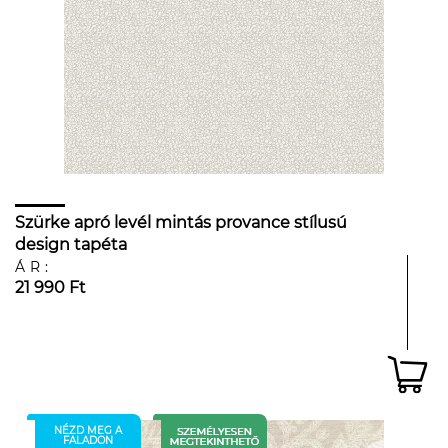
Szürke apró levél mintás provance stílusú
design tapéta
ÁR:
21 990 Ft
NÉZD MEG A
FALADON