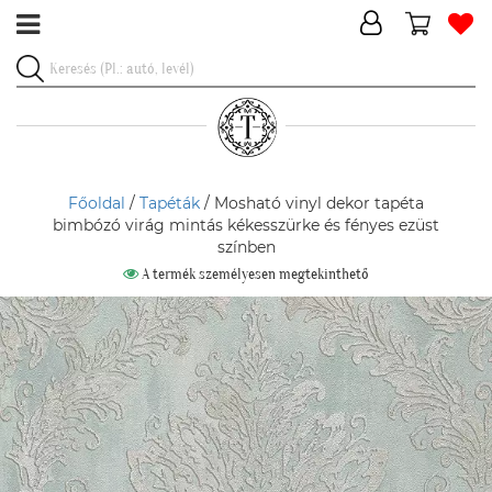
Főoldal
/
Tapéták
/ Mosható vinyl dekor tapéta
bimbózó virág mintás kékesszürke és fényes ezüst
színben
A termék személyesen megtekinthető