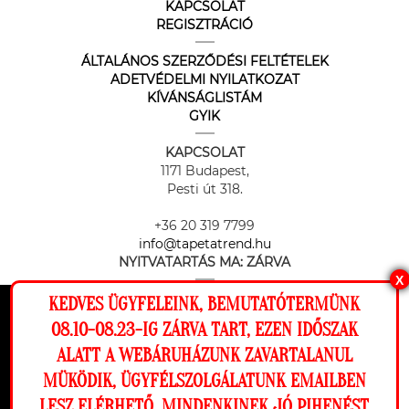
KAPCSOLAT
REGISZTRÁCIÓ
ÁLTALÁNOS SZERZŐDÉSI FELTÉTELEK
ADETVÉDELMI NYILATKOZAT
KÍVÁNSÁGLISTÁM
GYIK
KAPCSOLAT
1171 Budapest,
Pesti út 318.
+36 20 319 7799
info@tapetatrend.hu
NYITVATARTÁS MA:
ZÁRVA
X
KEDVES ÜGYFELEINK, BEMUTATÓTERMÜNK
Ez a weboldal cookie-kat használ, hogy a
08.10-08.23-IG ZÁRVA TART, EZEN IDŐSZAK
lehető legjobb élményt nyújtsa honlapunkon.
ALATT A WEBÁRUHÁZUNK ZAVARTALANUL
Beállítások
MÜKÖDIK, ÜGYFÉLSZOLGÁLATUNK EMAILBEN
Az online fizetést a Barion Payment Zrt. biztosítja, MNB engedély
száma: H-EN-I-1064/2013
LESZ ELÉRHETŐ. MINDENKINEK JÓ PIHENÉST