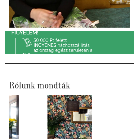
FIGYELEM!
50 000 Ft felett
INGYENES
házhozszállítás
az ország egész területén a
GLS-el.
Rólunk mondták