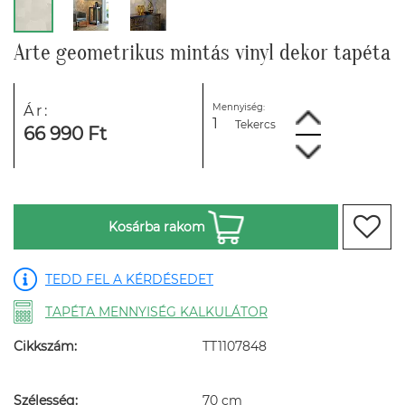
Arte geometrikus mintás vinyl dekor tapéta
Mennyiség:
Ár:
Tekercs
66 990 Ft
Kosárba rakom
TEDD FEL A KÉRDÉSEDET
TAPÉTA MENNYISÉG KALKULÁTOR
Cikkszám:
TT1107848
Szélesség:
70 cm