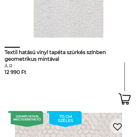
Textil hatású vinyl tapéta szürkés színben
geometrikus mintával
ÁR:
12 990 Ft
70 CM
SZÉLES