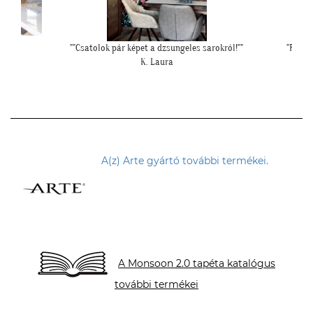
okról!""
"Felkerültek a tapéták az eredmény magáért
""Elegáns
beszél!:)"
H. Anita
A(z) Arte gyártó további termékei.
A Monsoon 2.0 tapéta katalógus
további termékei