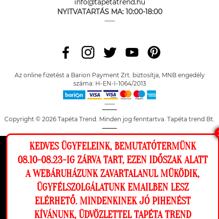
info@tapetatrend.hu
NYITVATARTÁS MA:
10:00-18:00
Az online fizetést a Barion Payment Zrt. biztosítja, MNB engedély
száma: H-EN-I-1064/2013
Copyright © 2026 Tapéta Trend. Minden jog fenntartva. Tapéta trend Bt.
KEDVES ÜGYFELEINK, BEMUTATÓTERMÜNK
Ez a weboldal cookie-kat használ, hogy a
08.10-08.23-IG ZÁRVA TART, EZEN IDŐSZAK ALATT
lehető legjobb élményt nyújtsa honlapunkon.
A WEBÁRUHÁZUNK ZAVARTALANUL MÜKÖDIK,
Beállítások
ÜGYFÉLSZOLGÁLATUNK EMAILBEN LESZ
ELÉRHETŐ. MINDENKINEK JÓ PIHENÉST
Elutasítom
Engedélyezem
KÍVÁNUNK, ÜDVÖZLETTEL TAPÉTA TREND