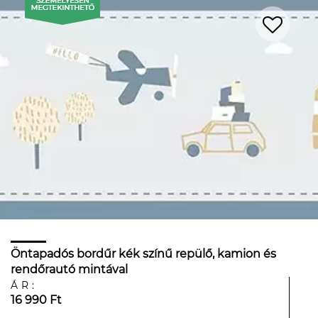
Öntapadós bordűr kék színű repülő, kamion és
rendőrautó mintával
ÁR:
16 990 Ft