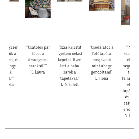
ég egyszer
""Csatolok pár
"Szia Kriszti!
"Csodálatos a
""Nagy
szönjük a
képet a
Ígértem neked
fotótapéta
köszönjü
tőséget, és
dzsungeles
képeket. Ilyen
még szebb
telefon
t is, hogy
sarokról!""
lett a baba
mint ahogy
segítsége
velünk
K. Laura
sarok a
gondoltam!"
tapét
rültök!""
tapétával."
L. Ilona
felrakásá
. Kriszta
L. Nikolett
előszö
tapétázt
és nagy
szép lett
eredmény
N. Brigi