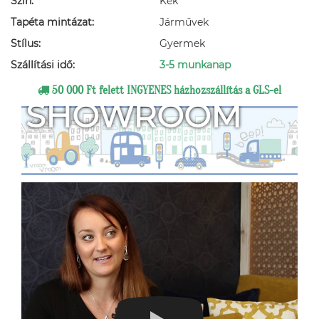
Szín:
Kék
Tapéta mintázat:
Járművek
Stílus:
Gyermek
Szállítási idő:
3-5 munkanap
50 000 Ft felett INGYENES házhozszállítás a GLS-el
SHOWROOM