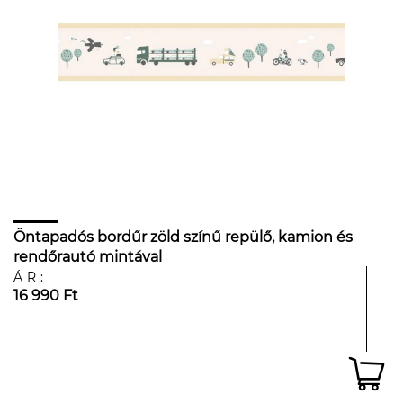
Öntapadós bordűr zöld színű repülő, kamion és
rendőrautó mintával
ÁR:
16 990 Ft