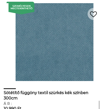
Sötétítő függöny textil szürkés kék színben
300cm
ÁR:
10 990 Ft