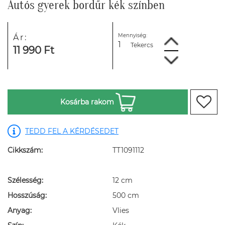
Autós gyerek bordűr kék színben
Mennyiség:
Ár:
Tekercs
11 990 Ft
Kosárba rakom
TEDD FEL A KÉRDÉSEDET
Cikkszám:
TT1091112
Szélesség:
12 cm
Hosszúság:
500 cm
Anyag:
Vlies