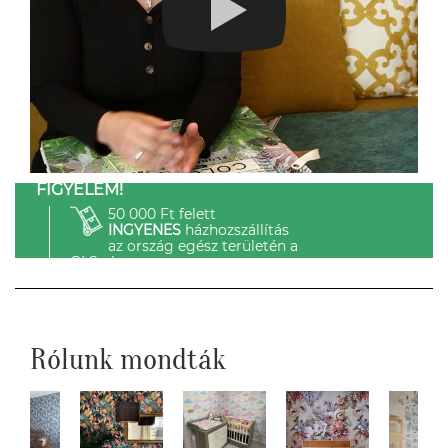
FIGYELEM!
50 000 Ft felett
INGYENES
házhozszállítás
az ország egész területén a
GLS-el.
Rólunk mondták