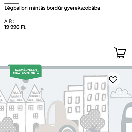
Légballon mintás bordűr gyerekszobába
ÁR:
19 990 Ft