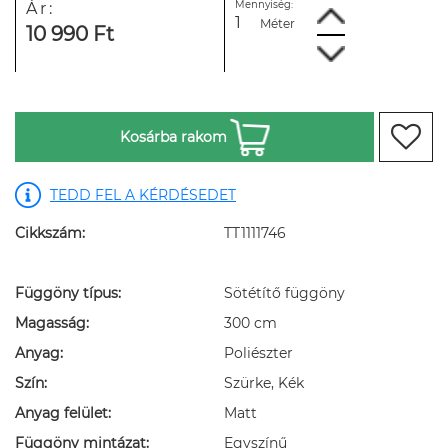
Mennyiség:
Ár:
Méter
10 990 Ft
Kosárba rakom
TEDD FEL A KÉRDÉSEDET
Cikkszám:
TT1111746
Függöny típus:
Sötétítő függöny
Magasság:
300 cm
Anyag:
Poliészter
Szín:
Szürke, Kék
Anyag felület:
Matt
Függöny mintázat:
Egyszínű