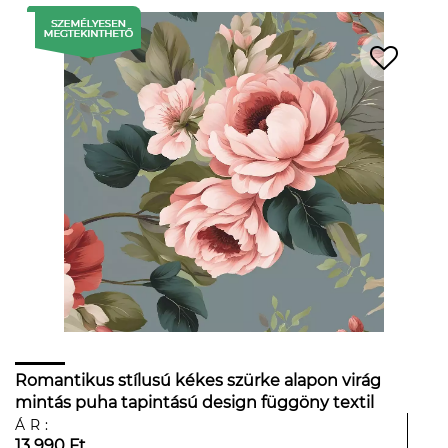
Romantikus stílusú kékes szürke alapon virág
mintás puha tapintású design függöny textil
anyag 300cm magas
ÁR:
13 990 Ft