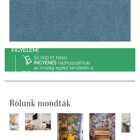
FIGYELEM!
50 000 Ft felett
INGYENES
házhozszállítás
az ország egész területén a
GLS-el.
Rólunk mondták