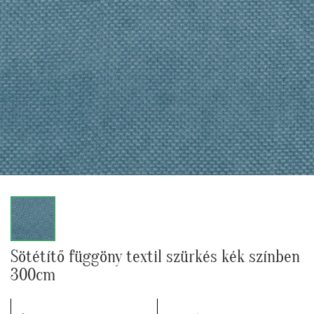
Sötétítő függöny textil szürkés kék színben
300cm