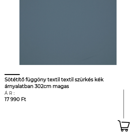
Sötétítő függöny textil textil szürkés kék
árnyalatban 302cm magas
ÁR:
17 990 Ft