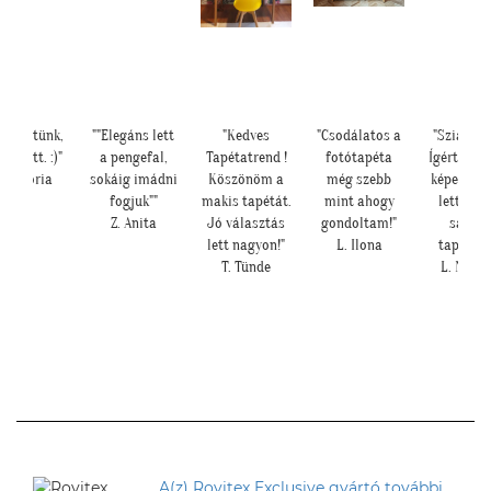
készültünk,
""Elegáns lett
"Kedves
"Csodálatos a
"Szia Kris
er lett. :)"
a pengefal,
Tapétatrend !
fotótapéta
Ígértem n
 Viktória
sokáig imádni
Köszönöm a
még szebb
képeket. I
fogjuk""
makis tapétát.
mint ahogy
lett a b
Z. Anita
Jó választás
gondoltam!"
sarok 
lett nagyon!"
L. Ilona
tapétáva
T. Tünde
L. Nikol
A(z) Rovitex Exclusive gyártó további