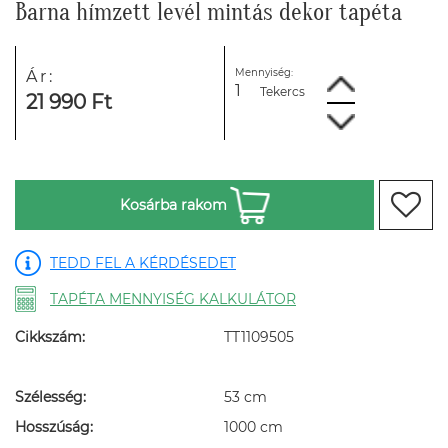
Barna hímzett levél mintás dekor tapéta
Mennyiség:
Ár:
Tekercs
21 990 Ft
Kosárba rakom
TEDD FEL A KÉRDÉSEDET
TAPÉTA MENNYISÉG KALKULÁTOR
Cikkszám:
TT1109505
Szélesség:
53 cm
Hosszúság:
1000 cm