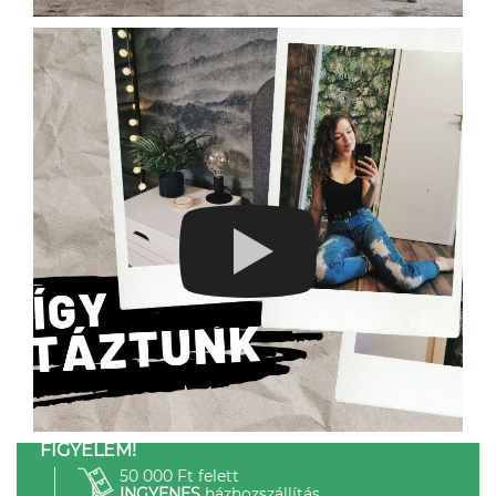
FIGYELEM!
50 000 Ft felett
INGYENES
házhozszállítás