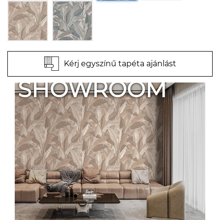
Kérj egyszínű tapéta ajánlást
SHOWROOM