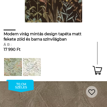
Modern virág mintás design tapéta matt
fekete zöld és barna színvilágban
ÁR:
17 990 Ft
70 CM
SZÉLES