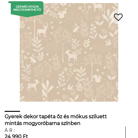
Gyerek dekor tapéta őz és mókus sziluett
mintás mogyoróbarna színben
ÁR:
24 990 Ft