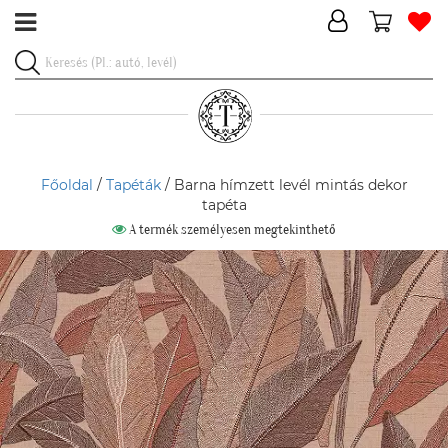
Főoldal
/
Tapéták
/ Barna hímzett levél mintás dekor
tapéta
A termék személyesen megtekinthető