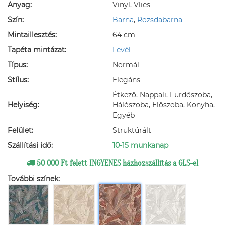
Anyag:
Vinyl, Vlies
Szín:
Barna
,
Rozsdabarna
Mintaillesztés:
64 cm
Tapéta mintázat:
Levél
Típus:
Normál
Stílus:
Elegáns
Étkező, Nappali, Fürdőszoba,
Helyiség:
Hálószoba, Előszoba, Konyha,
Egyéb
Felület:
Struktúrált
Szállítási idő:
10-15 munkanap
50 000 Ft felett INGYENES házhozszállítás a GLS-el
További színek: