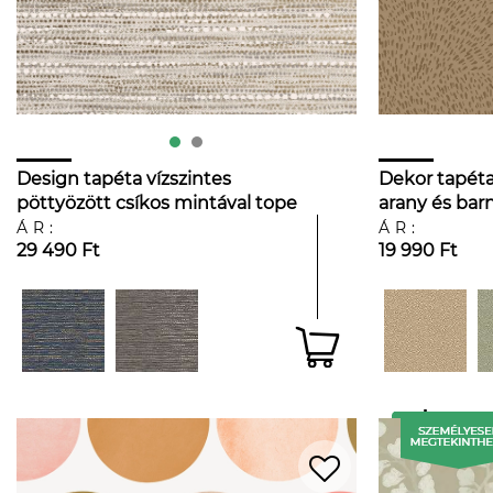
Design tapéta vízszintes
Dekor tapét
pöttyözött csíkos mintával tope
arany és bar
és ezüst színben
absztrakt pö
ÁR:
ÁR:
29 490 Ft
19 990 Ft