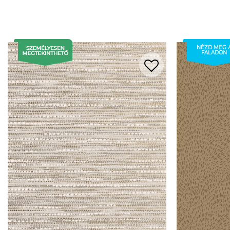
NÉZD MEG 
FALADON