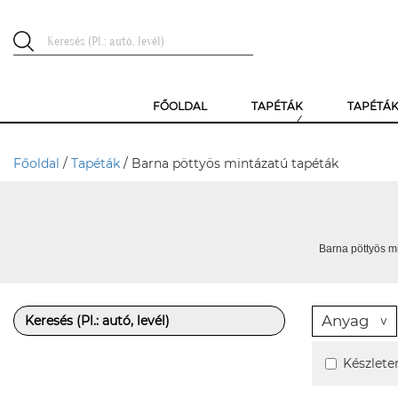
FŐOLDAL
TAPÉTÁK
TAPÉTÁ
Főoldal
/
Tapéták
/ Barna pöttyös mintázatú tapéták
Barna pöttyös mi
Anyag
Készlete