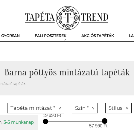
K GYORSAN
FALI POSZTEREK
AKCIÓS TAPÉTÁK
LA
Barna pöttyös mintázatú tapéták
ntázatú tapéták.
Tapéta mintázat *
Szín *
Stílus
19 990 Ft
n,
3-5 munkanap
57 990 Ft