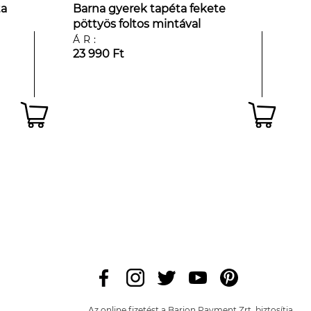
ta
Barna gyerek tapéta fekete
pöttyös foltos mintával
ÁR:
23 990 Ft
Az online fizetést a Barion Payment Zrt. biztosítja,