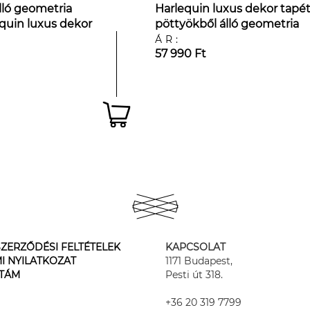
lló geometria
Harlequin luxus dekor tapé
quin luxus dekor
pöttyökből álló geometria
mintával
ÁR:
57 990 Ft
ZERZŐDÉSI FELTÉTELEK
KAPCSOLAT
I NYILATKOZAT
1171 Budapest,
STÁM
Pesti út 318.
+36 20 319 7799