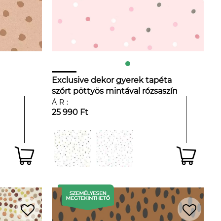
Exclusive dekor gyerek tapéta
szórt pöttyös mintával rózsaszín
és barna színben
ÁR:
25 990 Ft