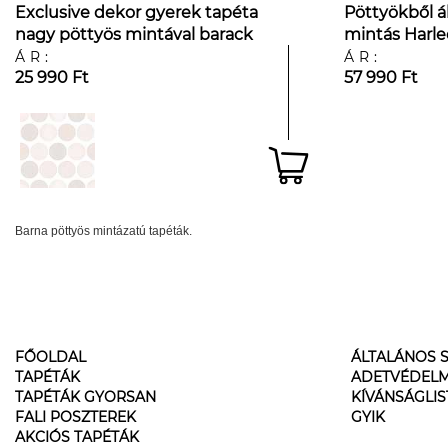
Exclusive dekor gyerek tapéta
Pöttyökből á
nagy pöttyös mintával barack
mintás Harle
és barna színben
tapéta
ÁR:
ÁR:
25 990 Ft
57 990 Ft
Barna pöttyös mintázatú tapéták.
FŐOLDAL
ÁLTALÁNOS S
TAPÉTÁK
ADETVÉDELM
TAPÉTÁK GYORSAN
KÍVÁNSÁGLI
FALI POSZTEREK
GYIK
AKCIÓS TAPÉTÁK