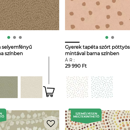
a selyemfényű
Gyerek tapéta szórt pöttyös
na színben
mintával barna színben
ttyös mintával
ÁR:
29 990 Ft