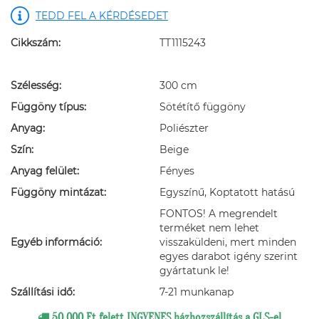
TEDD FEL A KÉRDÉSEDET
Cikkszám:
TT1115243
Szélesség:
300 cm
Függöny típus:
Sötétítő függöny
Anyag:
Poliészter
Szín:
Beige
Anyag felület:
Fényes
Függöny mintázat:
Egyszínű, Koptatott hatású
FONTOS! A megrendelt
terméket nem lehet
Egyéb információ:
visszaküldeni, mert minden
egyes darabot igény szerint
gyártatunk le!
Szállítási idő:
7-21 munkanap
50 000 Ft felett INGYENES házhozszállítás a GLS-el