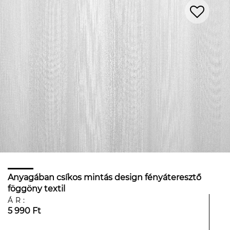
Anyagában csíkos mintás design fényáteresztő
föggöny textil
ÁR:
5 990 Ft