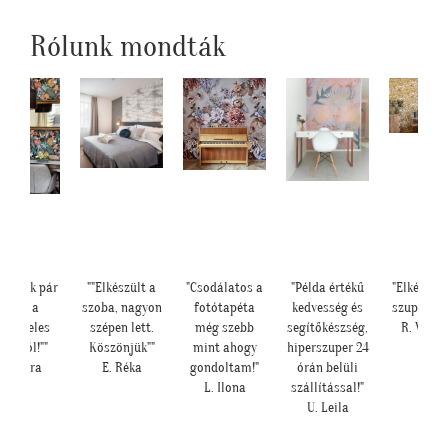
Rólunk mondták
satolok pár
""Elkészült a
"Csodálatos a
"Példa értékű
"Elkészült
képet a
szoba, nagyon
fotótapéta
kedvesség és
szuper lett
sungeles
szépen lett.
még szebb
segítőkészség,
R. Viktó
arokról!""
Köszönjük""
mint ahogy
hiperszuper 24
K. Laura
E. Réka
gondoltam!"
órán belüli
L. Ilona
szállítással!"
U. Leila