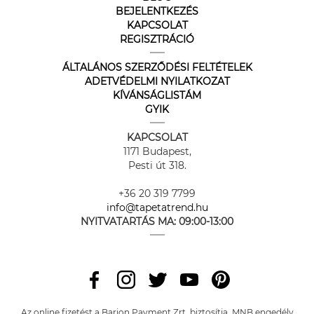
BEJELENTKEZÉS
KAPCSOLAT
REGISZTRÁCIÓ
ÁLTALÁNOS SZERZŐDÉSI FELTÉTELEK
ADETVÉDELMI NYILATKOZAT
KÍVÁNSÁGLISTÁM
GYIK
KAPCSOLAT
1171 Budapest,
Pesti út 318.
+36 20 319 7799
info@tapetatrend.hu
NYITVATARTÁS MA:
09:00-13:00
Az online fizetést a Barion Payment Zrt. biztosítja, MNB engedély