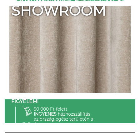
SHOWROOM
FIGYELEM!
50 000 Ft felett
INGYENES
házhozszállítás
az ország egész területén a
GLS-el.