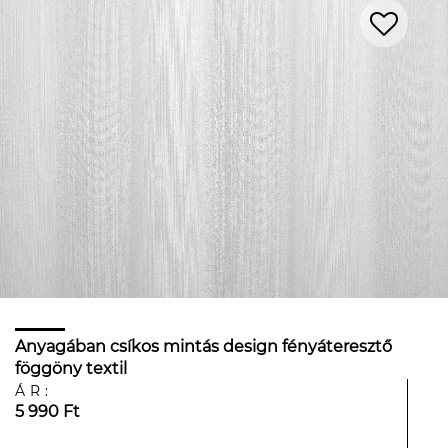
Anyagában csíkos mintás design fényáteresztő
föggöny textil
ÁR:
5 990 Ft