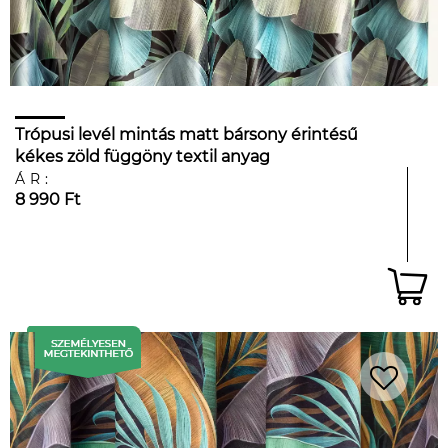
Trópusi levél mintás matt bársony érintésű
kékes zöld függöny textil anyag
ÁR:
8 990 Ft