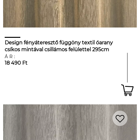
Design fényáteresztő függöny textil óarany
csíkos mintával csillámos felülettel 295cm
magas
ÁR:
18 490 Ft