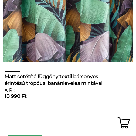
Matt sötétítő függöny textil bársonyos
érintésú trópőusi banánleveles mintával
ÁR:
10 990 Ft