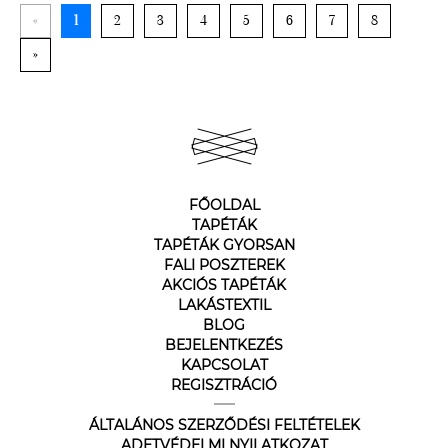
«
1
2
3
4
5
6
7
8
»
FŐOLDAL
TAPÉTÁK
TAPÉTÁK GYORSAN
FALI POSZTEREK
AKCIÓS TAPÉTÁK
LAKÁSTEXTIL
BLOG
BEJELENTKEZÉS
KAPCSOLAT
REGISZTRÁCIÓ
ÁLTALÁNOS SZERZŐDÉSI FELTÉTELEK
ADETVÉDELMI NYILATKOZAT