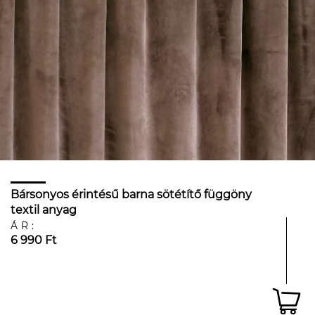
Bársonyos érintésű barna sötétítő függöny
textil anyag
ÁR:
6 990 Ft