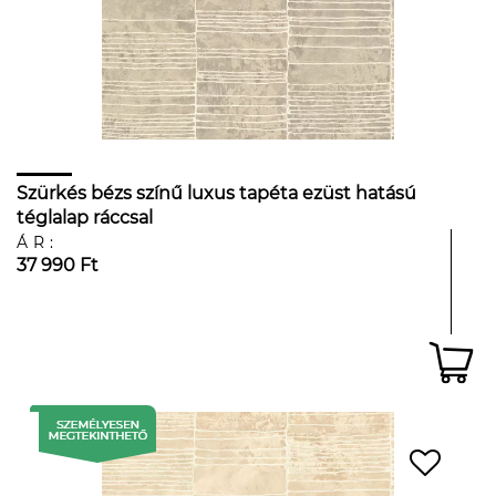
Szürkés bézs színű luxus tapéta ezüst hatású
téglalap ráccsal
ÁR:
37 990 Ft