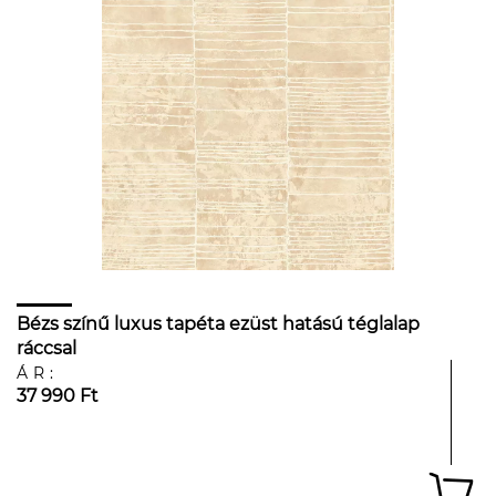
Bézs színű luxus tapéta ezüst hatású téglalap
ráccsal
ÁR:
37 990 Ft