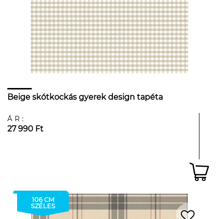
Beige skótkockás gyerek design tapéta
ÁR:
27 990 Ft
106 CM
SZÉLES