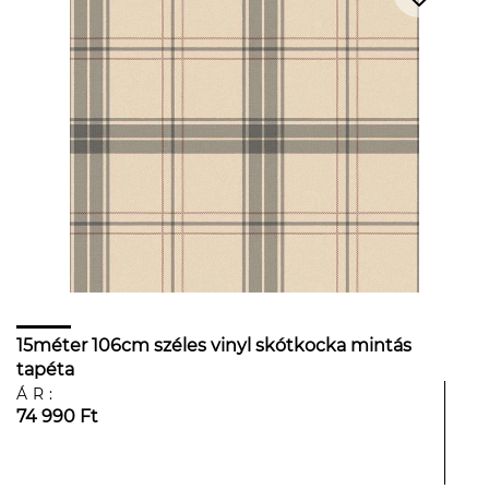
15méter 106cm széles vinyl skótkocka mintás
tapéta
ÁR:
74 990 Ft