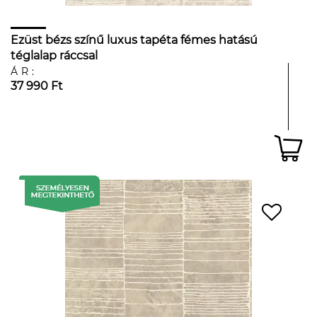
Ezüst bézs színű luxus tapéta fémes hatású
téglalap ráccsal
ÁR:
37 990 Ft