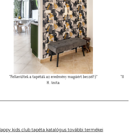
"Ilyen lett a lányom szobájában a gyönyörű cseresznye virágos
"Szia 
tapéta."
Cs. Andi
appy kids club tapéta katalógus további termékei