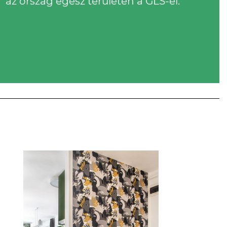
az ország egész területén a GLS-el.