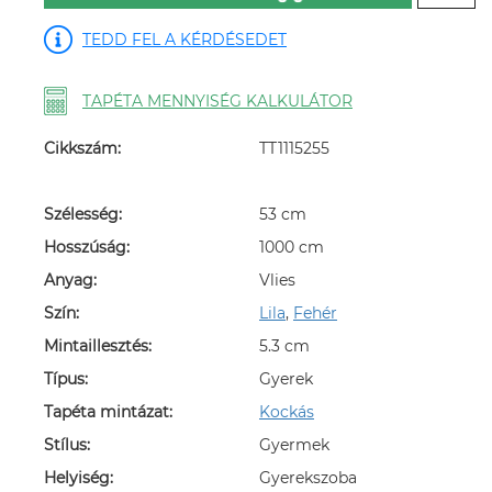
TEDD FEL A KÉRDÉSEDET
TAPÉTA MENNYISÉG KALKULÁTOR
Cikkszám:
TT1115255
Szélesség:
53 cm
Hosszúság:
1000 cm
Anyag:
Vlies
Szín:
Lila
,
Fehér
Mintaillesztés:
5.3 cm
Típus:
Gyerek
Tapéta mintázat:
Kockás
Stílus:
Gyermek
Helyiség:
Gyerekszoba