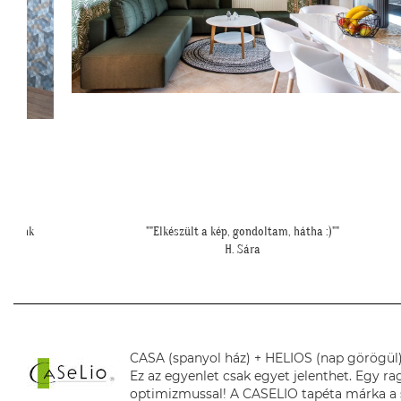
""Elkészült a szoba, nagyon szépen lett. Köszönjük""
E. Réka
CASA (spanyol ház) + HELIOS (nap görögül
Ez az egyenlet csak egyet jelenthet. Egy 
optimizmussal! A CASELIO tapéta márka a s