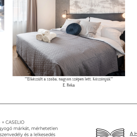
"Felkerültek a tapéták az eredmény magáért beszél!:)"
H. Anita
) = CASELIO
ragyogó márkát, mérhetetlen
A H
zenvedély és a lelkesedés