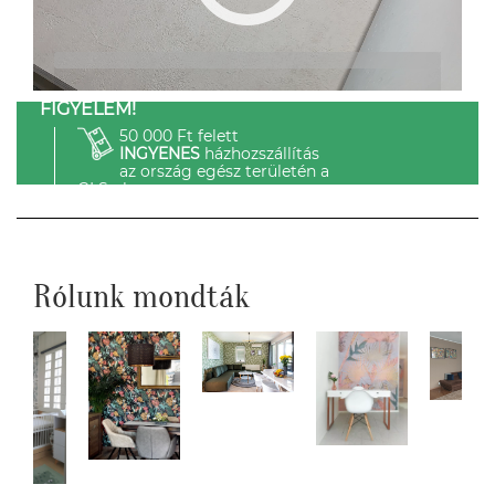
FIGYELEM!
50 000 Ft felett
INGYENES
házhozszállítás
az ország egész területén a
GLS-el.
Rólunk mondták