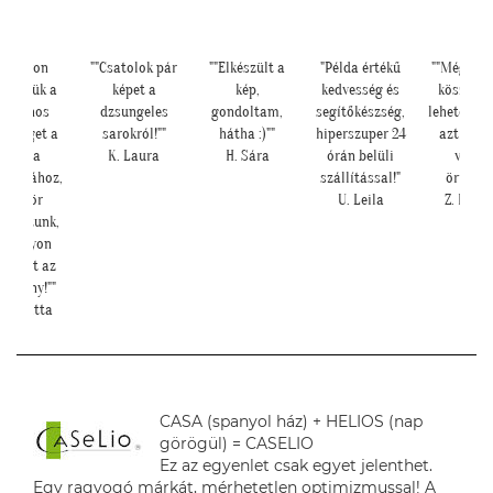
"Nagyon
""Csatolok pár
""Elkészült a
"Példa értékű
""Még egy
szönjük a
képet a
kép,
kedvesség és
köszönjü
elefonos
dzsungeles
gondoltam,
segítőkészség,
lehetősége
gítséget a
sarokról!""
hátha :)""
hiperszuper 24
azt is, h
tapéta
K. Laura
H. Sára
órán belüli
velün
rakásához,
szállítással!"
örültök!
először
U. Leila
Z. Krisz
pétáztunk,
s nagyon
ép lett az
edmény!""
. Brigitta
CASA (spanyol ház) + HELIOS (nap
görögül) = CASELIO
Ez az egyenlet csak egyet jelenthet.
Egy ragyogó márkát, mérhetetlen optimizmussal! A