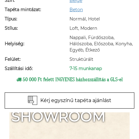
Szín:
Beige
Tapéta mintázat:
Beton
Típus:
Normál, Hotel
Stílus:
Loft, Modern
Nappali, Fürdőszoba,
Helyiség:
Hálószoba, Előszoba, Konyha,
Egyéb, Étkező
Felület:
Struktúrált
Szállítási idő:
7-15 munkanap
50 000 Ft felett INGYENES házhozszállítás a GLS-el
Kérj egyszínű tapéta ajánlást
SHOWROOM