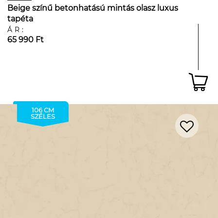
Beige színű betonhatású mintás olasz luxus
tapéta
ÁR:
65 990 Ft
106 CM
SZÉLES