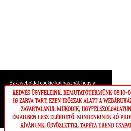
Ez a weboldal cookie-kat használ, hogy a
lehető legjobb élményt nyújtsa honlapunkon.
KEDVES ÜGYFELEINK, BEMUTATÓTERMÜNK 08.10-0
Beállítások
IG ZÁRVA TART, EZEN IDŐSZAK ALATT A WEBÁRUH
ZAVARTALANUL MÜKÖDIK, ÜGYFÉLSZOLGÁLATU
Elutasítom
Engedélyezem
EMAILBEN LESZ ELÉRHETŐ. MINDENKINEK JÓ PIH
KÍVÁNUNK, ÜDVÖZLETTEL TAPÉTA TREND CSAPA
Megnézem a falam