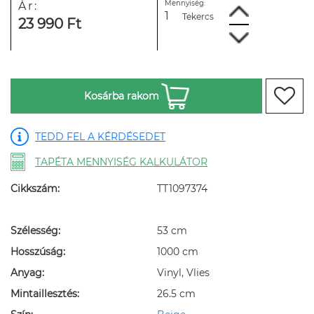
Mennyiség:
Ár:
Tekercs
23 990 Ft
Kosárba rakom
TEDD FEL A KÉRDÉSEDET
TAPÉTA MENNYISÉG KALKULÁTOR
Cikkszám:
TT1097374
Szélesség:
53 cm
Hosszúság:
1000 cm
Anyag:
Vinyl, Vlies
Mintaillesztés:
26.5 cm