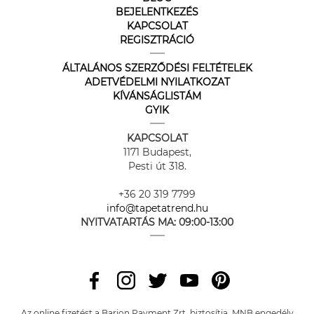
BEJELENTKEZÉS
KAPCSOLAT
REGISZTRÁCIÓ
ÁLTALÁNOS SZERZŐDÉSI FELTÉTELEK
ADETVÉDELMI NYILATKOZAT
KÍVÁNSÁGLISTÁM
GYIK
KAPCSOLAT
1171 Budapest,
Pesti út 318.
+36 20 319 7799
info@tapetatrend.hu
NYITVATARTÁS MA:
09:00-13:00
Az online fizetést a Barion Payment Zrt. biztosítja, MNB engedély