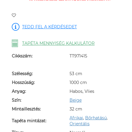
TEDD FEL A KÉRDÉSEDET
TAPÉTA MENNYISÉG KALKULÁTOR
Cikkszám:
TT971415
Szélesség:
53 cm
Hosszúság:
1000 cm
Anyag:
Habos, Vlies
Szín:
Beige
Mintaillesztés:
32 cm
Afrikai
,
Bőrhatású
,
Tapéta mintázat:
Orientális