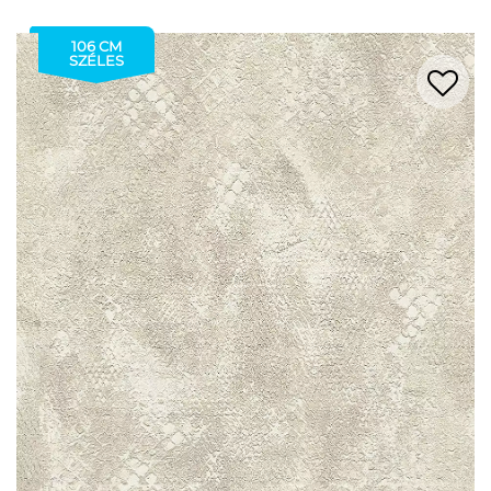
106 CM
SZÉLES