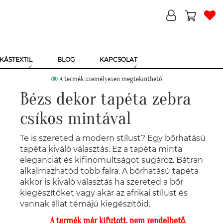
KÁSTEXTIL
BLOG
KAPCSOLAT
A termék személyesen megtekinthető
Bézs dekor tapéta zebra
csíkos mintával
Te is szereted a modern stílust? Egy bőrhatású
tapéta kiváló választás. Ez a tapéta minta
eleganciát és kifinomultságot sugároz. Bátran
alkalmazhatód több falra. A bőrhatású tapéta
akkor is kiváló választás ha szereted a bőr
kiegészítőket vagy akár az afrikai stílust és
vannak állat témájú kiegészítőid.
A termék már kifutott, nem rendelhető.