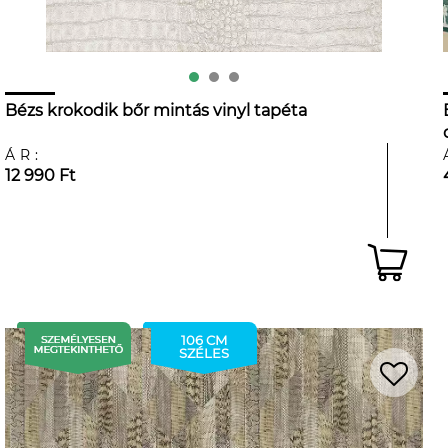
Bézs krokodik bőr mintás vinyl tapéta
ÁR:
12 990 Ft
106 CM
SZÉLES