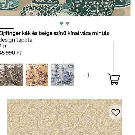
Eijffinger kék és beige színű kínai váza mintás
design tapéta
ÁR:
45 990 Ft