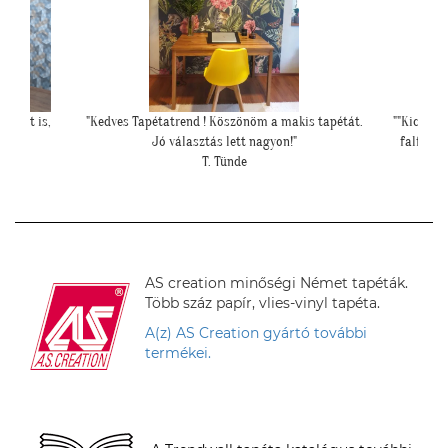
s tapétát.
""Kicsit féltünk előtte, hogy nem lesz-e sok ekkora
"Mese
falfelületen a tapéta, de a végeredmény nagyon
szép lett.""
S. Andrea
AS creation minőségi Német tapéták.
Több száz papír, vlies-vinyl tapéta.
A(z) AS Creation gyártó további
termékei.