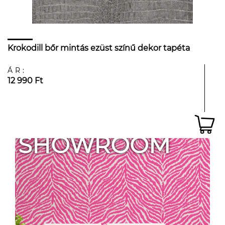
Krokodill bőr mintás ezüst színű dekor tapéta
ÁR:
12 990 Ft
SHOWROOM