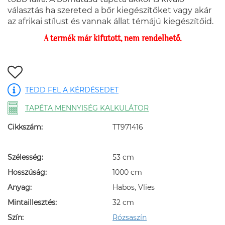
választás ha szereted a bőr kiegészítőket vagy akár
az afrikai stílust és vannak állat témájú kiegészítőid.
A termék már kifutott, nem rendelhető.
TEDD FEL A KÉRDÉSEDET
TAPÉTA MENNYISÉG KALKULÁTOR
Cikkszám:
TT971416
Szélesség:
53 cm
Hosszúság:
1000 cm
Anyag:
Habos, Vlies
Mintaillesztés:
32 cm
Szín:
Rózsaszín