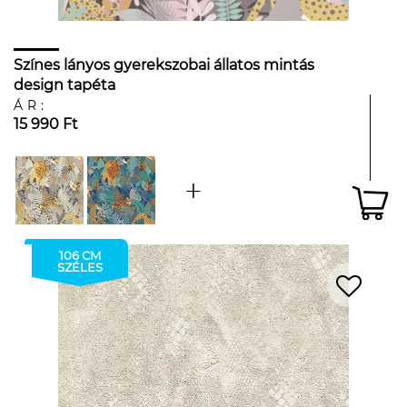
Színes lányos gyerekszobai állatos mintás
design tapéta
ÁR:
15 990 Ft
106 CM
SZÉLES