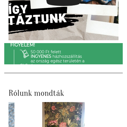
FIGYELEM!
50 000 Ft felett
INGYENES
házhozszállítás
az ország egész területén a
GLS-el.
Rólunk mondták