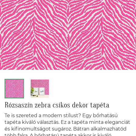
Rózsaszín zebra csíkos dekor tapéta
Te is szereted a modern stílust? Egy bőrhatású
tapéta kiváló választás. Ez a tapéta minta eleganciát
és kifinomultságot sugároz. Bátran alkalmazhatód
több falra. A bőrhatású tapéta akkor is kiváló