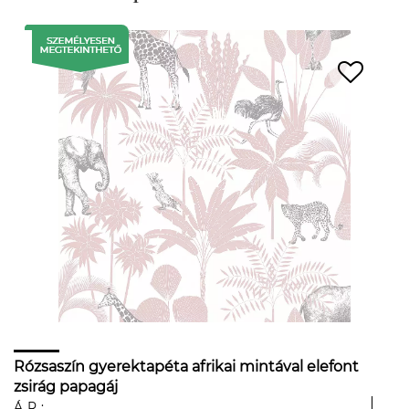
Rózsaszín gyerektapéta afrikai mintával elefont
zsirág papagáj
ÁR: