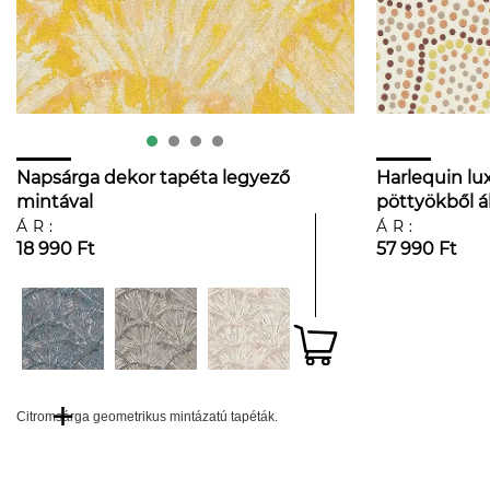
Napsárga dekor tapéta legyező
Harlequin lu
mintával
pöttyökből á
mintával
ÁR:
ÁR:
18 990 Ft
57 990 Ft
Citromsárga geometrikus mintázatú tapéták.