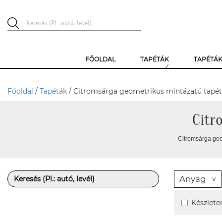
FŐOLDAL
TAPÉTÁK
TAPÉTÁ
Főoldal
/
Tapéták
/ Citromsárga geometrikus mintázatú tapé
Citr
Citromsárga geo
Anyag
Készlete