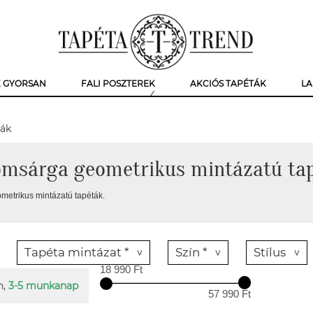
K GYORSAN
FALI POSZTEREK
AKCIÓS TAPÉTÁK
LA
ták
omsárga geometrikus mintázatú ta
metrikus mintázatú tapéták.
Tapéta mintázat *
Szín *
Stílus
18 990 Ft
n,
3-5 munkanap
57 990 Ft