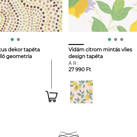
xus dekor tapéta
Vidám citrom mintás vlies
lló geometria
design tapéta
ÁR:
27 990 Ft