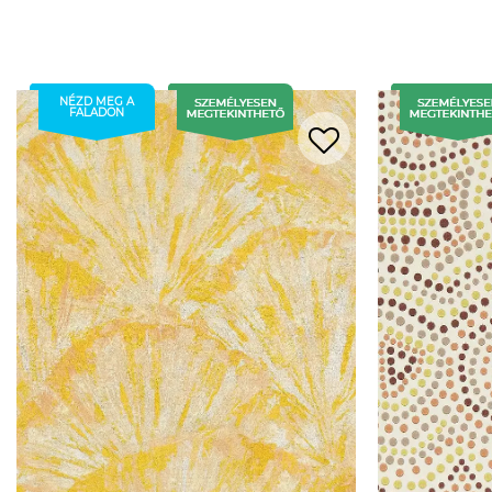
NÉZD MEG A
FALADON