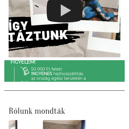
FIGYELEM!
50 000 Ft felett
INGYENES
házhozszállítás
az ország egész területén a
GLS-el.
Rólunk mondták