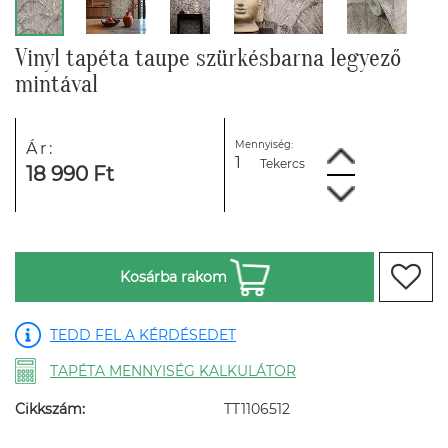
Vinyl tapéta taupe szürkésbarna legyező
mintával
Mennyiség:
Ár:
Tekercs
18 990 Ft
Kosárba rakom
TEDD FEL A KÉRDÉSEDET
TAPÉTA MENNYISÉG KALKULÁTOR
Cikkszám:
TT1106512