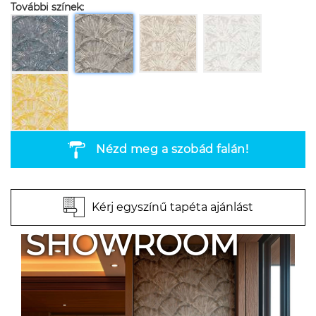
További színek:
Nézd meg a szobád falán!
Kérj egyszínű tapéta ajánlást
SHOWROOM