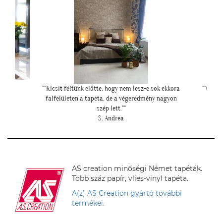
 sok ekkora
""Csatolok pár képet a dzsungeles sarokról!""
"Felke
ny nagyon
K. Laura
AS creation minőségi Német tapéták.
Több száz papír, vlies-vinyl tapéta.
A(z) AS Creation gyártó további
termékei.