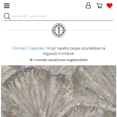
Főoldal
/
Tapéták
/ Vinyl tapéta taupe szürkésbarna
legyező mintával
A termék személyesen megtekinthető