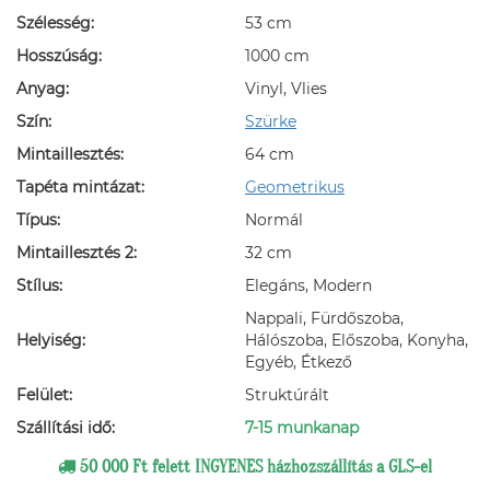
Szélesség:
53 cm
Hosszúság:
1000 cm
Anyag:
Vinyl, Vlies
Szín:
Szürke
Mintaillesztés:
64 cm
Tapéta mintázat:
Geometrikus
Típus:
Normál
Mintaillesztés 2:
32 cm
Stílus:
Elegáns, Modern
Nappali, Fürdőszoba,
Helyiség:
Hálószoba, Előszoba, Konyha,
Egyéb, Étkező
Felület:
Struktúrált
Szállítási idő:
7-15 munkanap
50 000 Ft felett INGYENES házhozszállítás a GLS-el