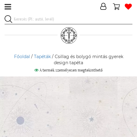
Főoldal
/
Tapéták
/ Csillag és bolygó mintás gyerek
design tapéta
A termék személyesen megtekinthető