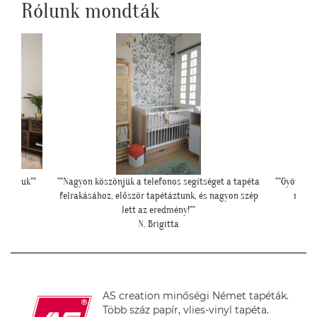
Rólunk mondták
et a tapéta
""Gyönyörűek a tapéták. A szakember is boldog volt,
"Péld
agyon szép
mivel tényleg könnyű volt feltenni, magas
hipe
minőségüknek köszönhetően!""
L. P. Katalin
AS creation minőségi Német tapéták.
Több száz papír, vlies-vinyl tapéta.