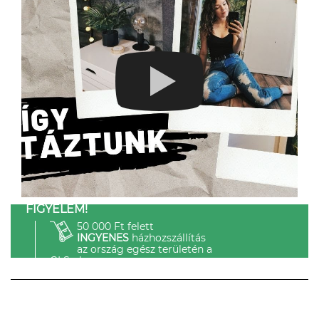
FIGYELEM!
50 000 Ft felett
INGYENES
házhozszállítás
az ország egész területén a
GLS-el.