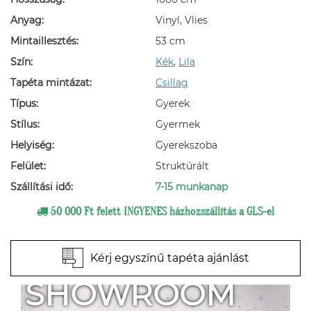
Anyag:
Vinyl, Vlies
Mintaillesztés:
53 cm
Szín:
Kék
,
Lila
Tapéta mintázat:
Csillag
Típus:
Gyerek
Stílus:
Gyermek
Helyiség:
Gyerekszoba
Felület:
Struktúrált
Szállítási idő:
7-15 munkanap
50 000 Ft felett INGYENES házhozszállítás a GLS-el
Kérj egyszínű tapéta ajánlást
SHOWROOM