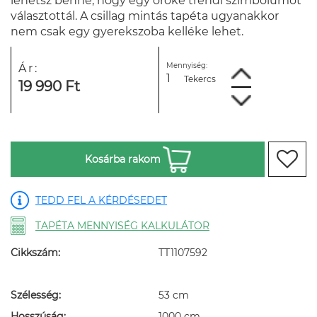
lehetsz benne, hogy egy öröké trendi szimbólumot
választottál. A csillag mintás tapéta ugyanakkor
nem csak egy gyerekszoba kelléke lehet.
Mennyiség:
Ár:
Tekercs
19 990 Ft
Kosárba rakom
TEDD FEL A KÉRDÉSEDET
TAPÉTA MENNYISÉG KALKULÁTOR
Cikkszám:
TT1107592
Szélesség:
53 cm
Hosszúság:
1000 cm