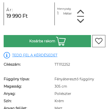
Mennyiség:
Ár:
Méter
19 990 Ft
Kosárba rakom
TEDD FEL A KÉRDÉSEDET
Cikkszám:
TT1112252
Függöny típus:
Fényáteresztő függöny
Magasság:
305 cm
Anyag:
Poliészter
Szín:
Krém
Anyag felület:
Matt