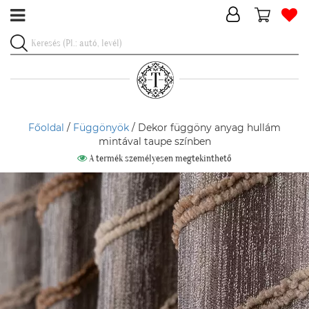
Főoldal
/
Függönyök
/ Dekor függöny anyag hullám
mintával taupe színben
A termék személyesen megtekinthető