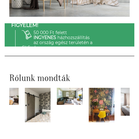
FIGYELEM!
50 000 Ft felett
INGYENES
házhozszállítás
az ország egész területén a
GLS-el.
Rólunk mondták