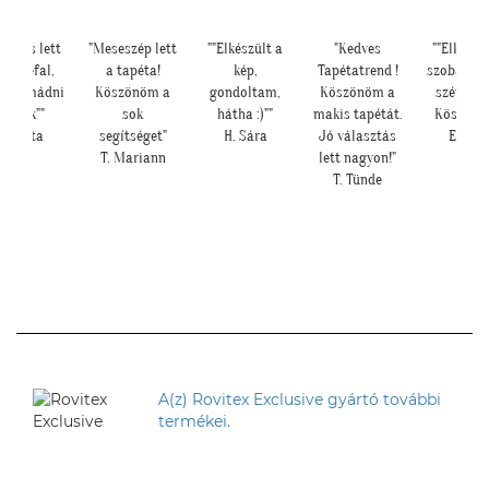
legáns lett
"Meseszép lett
""Elkészült a
"Kedves
""Elkészü
pengefal,
a tapéta!
kép,
Tapétatrend !
szoba, na
áig imádni
Köszönöm a
gondoltam,
Köszönöm a
szépen le
fogjuk""
sok
hátha :)""
makis tapétát.
Köszönjü
Z. Anita
segítséget"
H. Sára
Jó választás
E. Rék
T. Mariann
lett nagyon!"
T. Tünde
A(z) Rovitex Exclusive gyártó további
termékei.