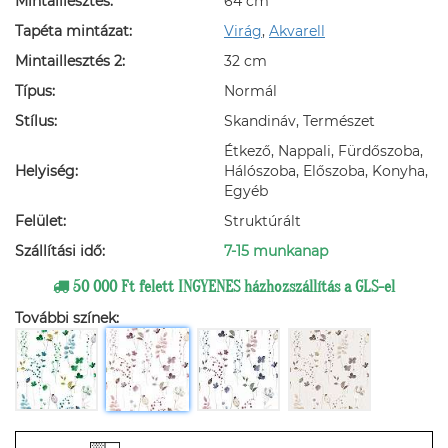
Mintaillesztés:
64 cm
Tapéta mintázat:
Virág
,
Akvarell
Mintaillesztés 2:
32 cm
Típus:
Normál
Stílus:
Skandináv, Természet
Étkező, Nappali, Fürdőszoba,
Helyiség:
Hálószoba, Előszoba, Konyha,
Egyéb
Felület:
Struktúrált
Szállítási idő:
7-15 munkanap
50 000 Ft felett INGYENES házhozszállítás a GLS-el
További színek: