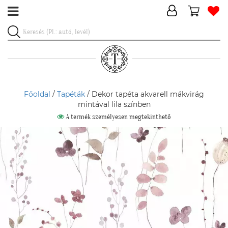
Főoldal
/
Tapéták
/ Dekor tapéta akvarell mákvirág
mintával lila színben
A termék személyesen megtekinthető