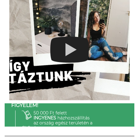
FIGYELEM!
50 000 Ft felett
INGYENES
házhozszállítás
az ország egész területén a
GLS-el.