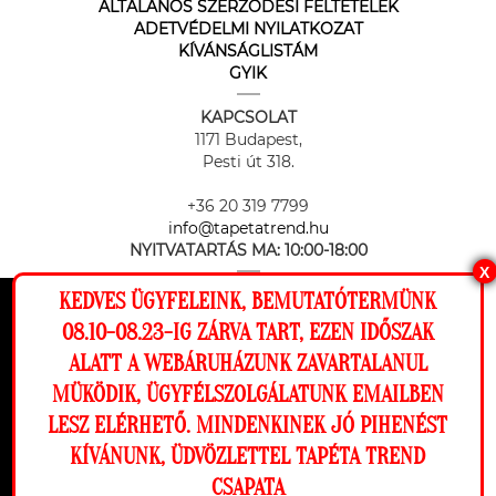
ÁLTALÁNOS SZERZŐDÉSI FELTÉTELEK
ADETVÉDELMI NYILATKOZAT
KÍVÁNSÁGLISTÁM
GYIK
KAPCSOLAT
1171 Budapest,
Pesti út 318.
+36 20 319 7799
info@tapetatrend.hu
NYITVATARTÁS MA:
10:00-18:00
X
KEDVES ÜGYFELEINK, BEMUTATÓTERMÜNK
Ez a weboldal cookie-kat használ, hogy a
08.10-08.23-IG ZÁRVA TART, EZEN IDŐSZAK
lehető legjobb élményt nyújtsa honlapunkon.
ALATT A WEBÁRUHÁZUNK ZAVARTALANUL
Beállítások
MÜKÖDIK, ÜGYFÉLSZOLGÁLATUNK EMAILBEN
Az online fizetést a Barion Payment Zrt. biztosítja, MNB engedély
száma: H-EN-I-1064/2013
LESZ ELÉRHETŐ. MINDENKINEK JÓ PIHENÉST
Elutasítom
Engedélyezem
KÍVÁNUNK, ÜDVÖZLETTEL TAPÉTA TREND
CSAPATA
Megnézem a falamon
Copyright © 2026 Tapéta Trend. Minden jog fenntartva. Tapéta trend Bt.