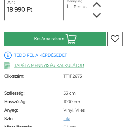
Mennyiség:
Ár:
Tekercs
18 990 Ft
Kosárba rakom
TEDD FEL A KÉRDÉSEDET
TAPÉTA MENNYISÉG KALKULÁTOR
Cikkszám:
TT1112675
Szélesség:
53 cm
Hosszúság:
1000 cm
Anyag:
Vinyl, Vlies
Szín:
Lila