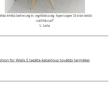
"Meseszép lett a tapéta! Köszönöm a sok segítséget"
""Még 
T. Mariann
shion for Walls 5 tapéta katalógus további termékei