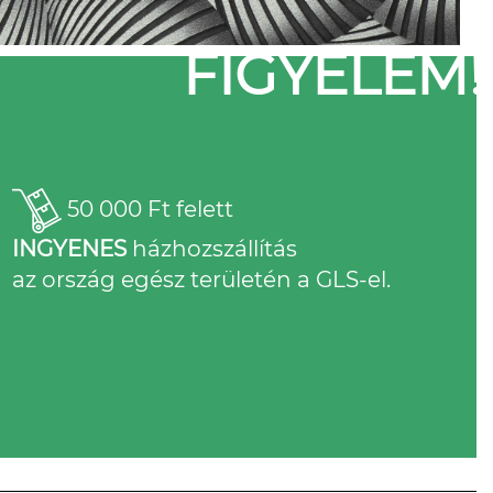
FIGYELEM!
50 000 Ft felett
INGYENES
házhozszállítás
az ország egész területén a GLS-el.