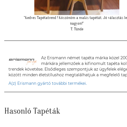
sztás lett
""Elkészült a kép, gondoltam, hátha :)""
H. Sára
Az Erismann német tapéta márka közel 200 
márkára jellemzőek a kifinomult tapéta kol
trendek követése. Elsődleges szempontjuk az ügyfelek elége
között minden életstílushoz megtalálhatjuk a megfelelő tap
A(z) Erismann gyártó további termékei.
Hasonló Tapéták