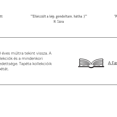
"Példa értékű kedvesség és segítőkészség, hiperszuper 24 órán belüli
szállítással!"
U. Leila
éves múltra tekint vissza. A
lekciók és a mindenkori
A Fa
dettsége. Tapéta kollekcióik
étát.