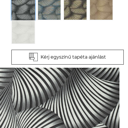
Kérj egyszínű tapéta ajánlást