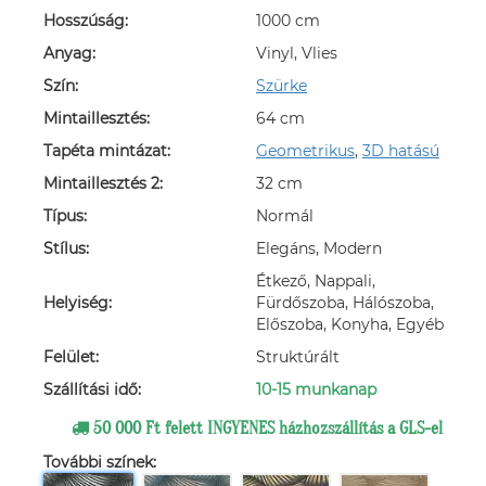
Hosszúság:
1000 cm
Anyag:
Vinyl, Vlies
Szín:
Szürke
Mintaillesztés:
64 cm
Tapéta mintázat:
Geometrikus
,
3D hatású
Mintaillesztés 2:
32 cm
Típus:
Normál
Stílus:
Elegáns, Modern
Étkező, Nappali,
Helyiség:
Fürdőszoba, Hálószoba,
Előszoba, Konyha, Egyéb
Felület:
Struktúrált
Szállítási idő:
10-15 munkanap
50 000 Ft felett INGYENES házhozszállítás a GLS-el
További színek: