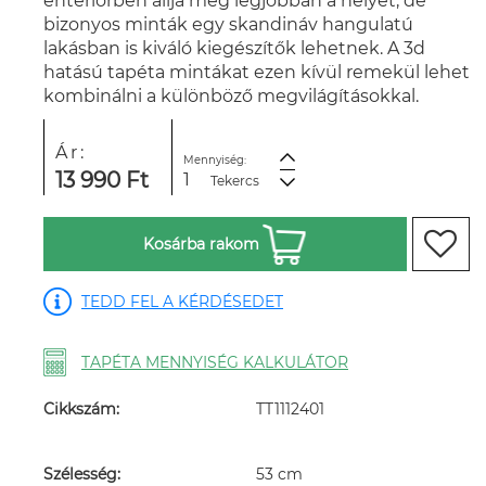
enteriőrben állja meg legjobban a helyét, de
bizonyos minták egy skandináv hangulatú
lakásban is kiváló kiegészítők lehetnek. A 3d
hatású tapéta mintákat ezen kívül remekül lehet
kombinálni a különböző megvilágításokkal.
Ár:
Mennyiség:
13 990 Ft
Tekercs
Kosárba rakom
TEDD FEL A KÉRDÉSEDET
TAPÉTA MENNYISÉG KALKULÁTOR
Cikkszám:
TT1112401
Szélesség:
53 cm