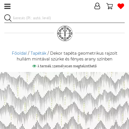
Főoldal
/
Tapéták
/ Dekor tapéta geometrikus rajzolt
hullám mintával szürke és fényes arany színben
A termék személyesen megtekinthető