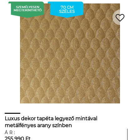
70 CM
SZÉLES
Luxus dekor tapéta legyező mintával
metálfényes arany színben
ÁR:
255 990 Ft