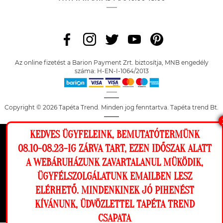
Az online fizetést a Barion Payment Zrt. biztosítja, MNB engedély
száma: H-EN-I-1064/2013
Copyright © 2026 Tapéta Trend. Minden jog fenntartva. Tapéta trend Bt.
KEDVES ÜGYFELEINK, BEMUTATÓTERMÜNK
Ez a weboldal cookie-kat használ, hogy a
08.10-08.23-IG ZÁRVA TART, EZEN IDŐSZAK ALATT
lehető legjobb élményt nyújtsa honlapunkon.
A WEBÁRUHÁZUNK ZAVARTALANUL MÜKÖDIK,
Beállítások
ÜGYFÉLSZOLGÁLATUNK EMAILBEN LESZ
ELÉRHETŐ. MINDENKINEK JÓ PIHENÉST
Elutasítom
Engedélyezem
KÍVÁNUNK, ÜDVÖZLETTEL TAPÉTA TREND
CSAPATA
Megnézem a falamon