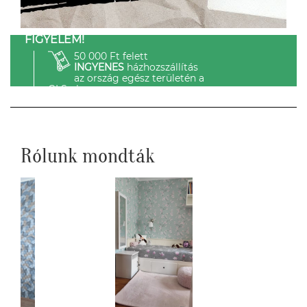
FIGYELEM!
50 000 Ft felett
INGYENES
házhozszállítás
az ország egész területén a
GLS-el.
Rólunk mondták