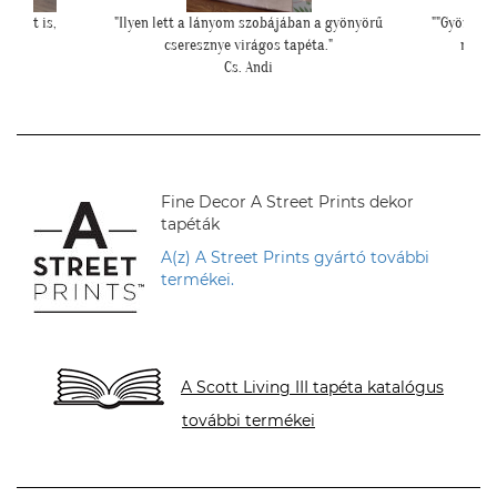
yönyörű
""Gyönyörűek a tapéták. A szakember is boldog volt,
"Kedves T
mivel tényleg könnyű volt feltenni, magas
minőségüknek köszönhetően!""
L. P. Katalin
Fine Decor A Street Prints dekor
tapéták
A(z) A Street Prints gyártó további
termékei.
A Scott Living III tapéta katalógus
további termékei