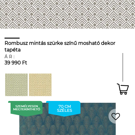
Rombusz mintás szürke színű mosható dekor
tapéta
ÁR:
39 990 Ft
70 CM
SZÉLES