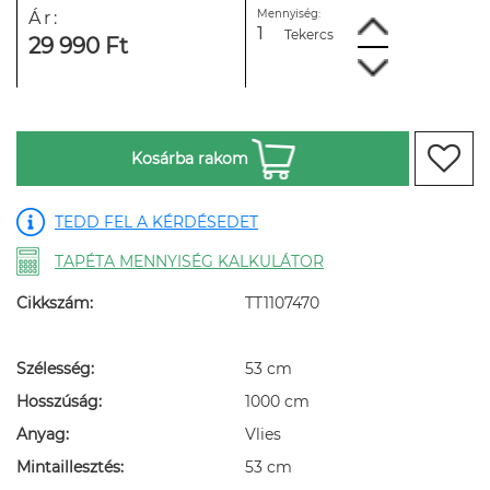
Mennyiség:
Ár:
Tekercs
29 990 Ft
Kosárba rakom
TEDD FEL A KÉRDÉSEDET
TAPÉTA MENNYISÉG KALKULÁTOR
Cikkszám:
TT1107470
Szélesség:
53 cm
Hosszúság:
1000 cm
Anyag:
Vlies
Mintaillesztés:
53 cm