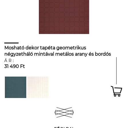
Mosható dekor tapéta geometrikus
négyzetháló mintával metálos arany és bordós
barna színben
ÁR:
31 490 Ft