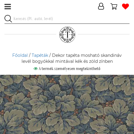
Főoldal
/
Tapéták
/ Dekor tapéta mosható skandináv
levél bogyókkal mintával kék és zöld zínben
A termék személyesen megtekinthető