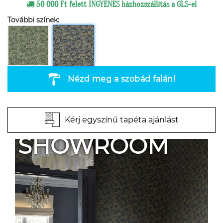
50 000 Ft felett INGYENES házhozszállítás a GLS-el
További színek:
Nézd meg a szobád falán!
Kérj egyszínű tapéta ajánlást
SHOWROOM