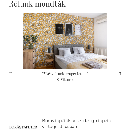
Rólunk mondták
"Felkerültek a tapéták az eredmény magáért
""Gyönyörű
beszél!:)"
mivel
H. Anita
Boras tapéták. Vlies design tapéta
vintage stílusban