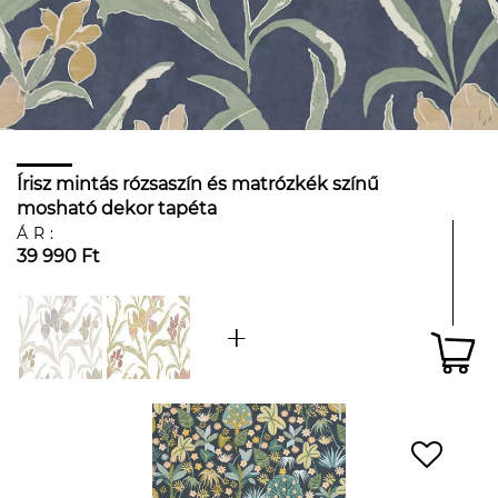
Írisz mintás rózsaszín és matrózkék színű
mosható dekor tapéta
ÁR:
39 990 Ft