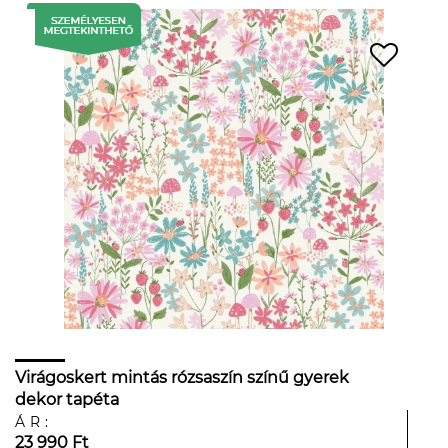
Virágoskert mintás rózsaszín színű gyerek
dekor tapéta
ÁR:
23 990 Ft