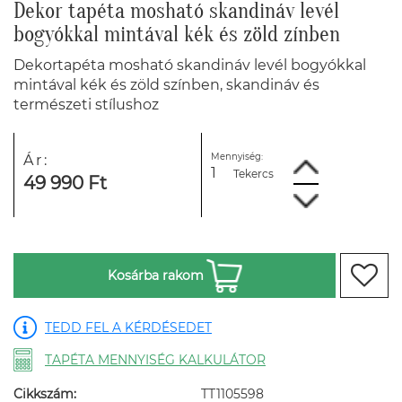
Dekor tapéta mosható skandináv levél
bogyókkal mintával kék és zöld zínben
Dekortapéta mosható skandináv levél bogyókkal
mintával kék és zöld színben, skandináv és
természeti stílushoz
Mennyiség:
Ár:
Tekercs
49 990 Ft
Kosárba rakom
TEDD FEL A KÉRDÉSEDET
TAPÉTA MENNYISÉG KALKULÁTOR
Cikkszám:
TT1105598