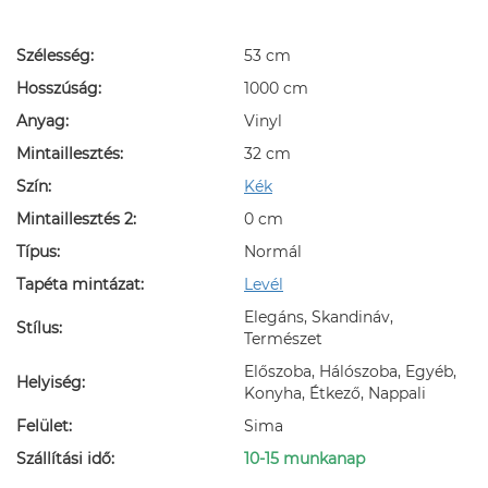
Szélesség:
53 cm
Hosszúság:
1000 cm
Anyag:
Vinyl
Mintaillesztés:
32 cm
Szín:
Kék
Mintaillesztés 2:
0 cm
Típus:
Normál
Tapéta mintázat:
Levél
Elegáns, Skandináv,
Stílus:
Természet
Előszoba, Hálószoba, Egyéb,
Helyiség:
Konyha, Étkező, Nappali
Felület:
Sima
Szállítási idő:
10-15 munkanap