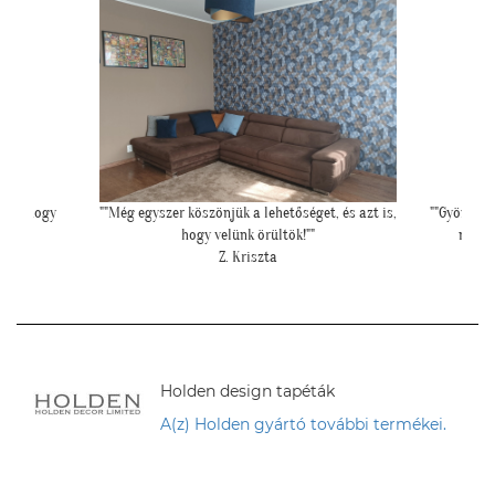
és azt is,
""Gyönyörűek a tapéták. A szakember is boldog volt,
"Kedves T
mivel tényleg könnyű volt feltenni, magas
minőségüknek köszönhetően!""
L. P. Katalin
Holden design tapéták
A(z) Holden gyártó további termékei.