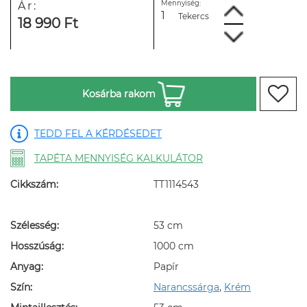
Mennyiség:
Ár:
Tekercs
18 990 Ft
Kosárba rakom
TEDD FEL A KÉRDÉSEDET
TAPÉTA MENNYISÉG KALKULÁTOR
Cikkszám:
TT1114543
Szélesség:
53 cm
Hosszúság:
1000 cm
Anyag:
Papír
Szín:
Narancssárga
,
Krém