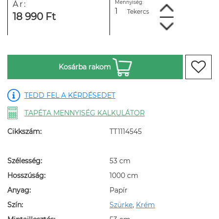
Mennyiség:
Ár:
Tekercs
18 990 Ft
Kosárba rakom
TEDD FEL A KÉRDÉSEDET
TAPÉTA MENNYISÉG KALKULÁTOR
Cikkszám:
TT1114545
Szélesség:
53 cm
Hosszúság:
1000 cm
Anyag:
Papír
Szín:
Szürke
,
Krém