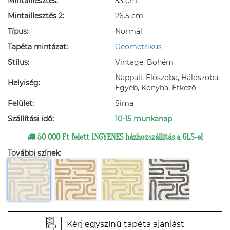
Mintaillesztés:
53 cm
Mintaillesztés 2:
26.5 cm
Típus:
Normál
Tapéta mintázat:
Geometrikus
Stílus:
Vintage, Bohém
Nappali, Előszoba, Hálószoba,
Helyiség:
Egyéb, Konyha, Étkező
Felület:
Sima
Szállítási idő:
10-15 munkanap
50 000 Ft felett INGYENES házhozszállítás a GLS-el
További színek:
Kérj egyszínű tapéta ajánlást