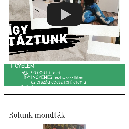
FIGYELEM!
50 000 Ft felett
INGYENES
házhozszállítás
az ország egész területén a
GLS-el.
Rólunk mondták