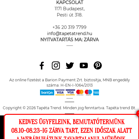
KAPCSOLAT
1171 Budapest,
Pesti út 318.
+36 20 319 7799
info@tapetatrend.hu
NYITVATARTÁS MA:
ZÁRVA
Az online fizetést a Barion Payment Zrt. biztosítja, MNB engedély
száma: H-EN-I-1064/2013
Copyright © 2026 Tapéta Trend. Minden jog fenntartva. Tapéta trend Bt.
KEDVES ÜGYFELEINK, BEMUTATÓTERMÜNK
Ez a weboldal cookie-kat használ, hogy a
08.10-08.23-IG ZÁRVA TART, EZEN IDŐSZAK ALATT
lehető legjobb élményt nyújtsa honlapunkon.