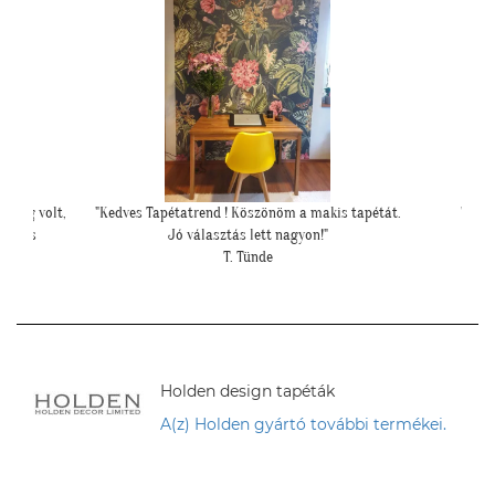
s tapétát.
"Példa értékű kedvesség és segítőkészség,
"Mese
hiperszuper 24 órán belüli szállítással!"
U. Leila
Holden design tapéták
A(z) Holden gyártó további termékei.