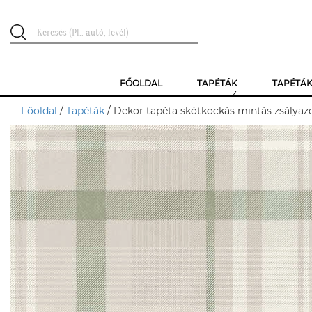
FŐOLDAL
TAPÉTÁK
TAPÉTÁ
Főoldal
/
Tapéták
/ Dekor tapéta skótkockás mintás zsályaz