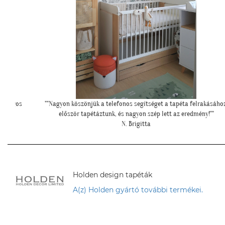
rakásához,
"Meseszép lett a tapéta! Köszönöm a sok segítséget"
ny!""
T. Mariann
Holden design tapéták
A(z) Holden gyártó további termékei.