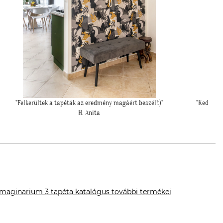
Kedves Tapétatrend ! Köszönöm a makis tapétát. Jó választás lett
"
nagyon!"
T. Tünde
Imaginarium 3 tapéta katalógus további termékei