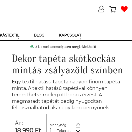
KÁSTEXTIL
BLOG
KAPCSOLAT
A termék személyesen megtekinthető
Dekor tapéta skótkockás
mintás zsályazöld színben
Egy textil hatású tapéta nagyon finom tapéta
minta. A textil hatású tapétával könnyen
teremthetsz meleg otthonos érzést. A
megmaradt tapétát pedig nyugodtan
felhasználhatod akár egy lámpaernyőnek.
Ár:
Mennyiség:
18 990 Ft
Tekercs