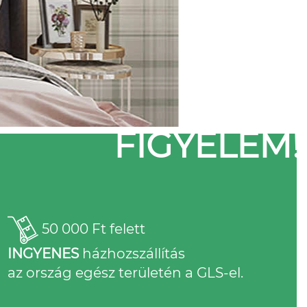
FIGYELEM!
50 000 Ft felett
INGYENES
házhozszállítás
az ország egész területén a GLS-el.