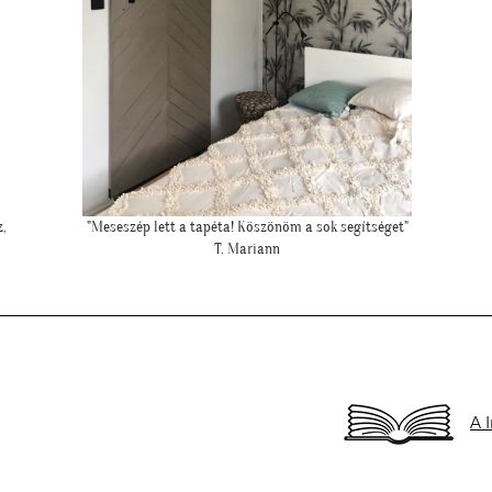
"Felkerültek a tapéták az eredmény magáért beszél!:)"
"
H. Anita
A 