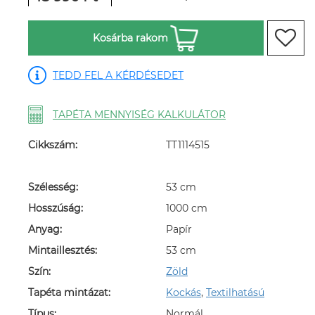
Kosárba rakom
TEDD FEL A KÉRDÉSEDET
TAPÉTA MENNYISÉG KALKULÁTOR
Cikkszám:
TT1114515
Szélesség:
53 cm
Hosszúság:
1000 cm
Anyag:
Papír
Mintaillesztés:
53 cm
Szín:
Zöld
Tapéta mintázat:
Kockás
,
Textilhatású
Típus:
Normál