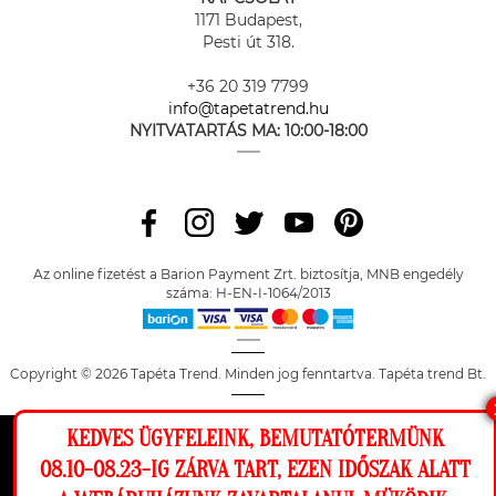
1171 Budapest,
Pesti út 318.
+36 20 319 7799
info@tapetatrend.hu
NYITVATARTÁS MA:
10:00-18:00
Az online fizetést a Barion Payment Zrt. biztosítja, MNB engedély
száma: H-EN-I-1064/2013
Copyright © 2026 Tapéta Trend. Minden jog fenntartva. Tapéta trend Bt.
KEDVES ÜGYFELEINK, BEMUTATÓTERMÜNK
Ez a weboldal cookie-kat használ, hogy a
08.10-08.23-IG ZÁRVA TART, EZEN IDŐSZAK ALATT
lehető legjobb élményt nyújtsa honlapunkon.