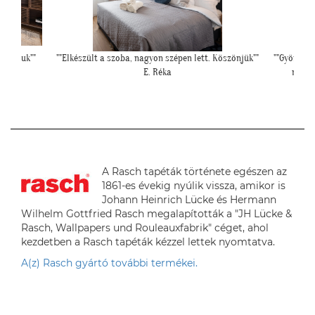
Köszönjük""
""Gyönyörűek a tapéták. A szakember is boldog volt,
""El
mivel tényleg könnyű volt feltenni, magas
minőségüknek köszönhetően!""
L. P. Katalin
A Rasch tapéták története egészen az
1861-es évekig nyúlik vissza, amikor is
Johann Heinrich Lücke és Hermann
Wilhelm Gottfried Rasch megalapították a "JH Lücke &
Rasch, Wallpapers und Rouleauxfabrik" céget, ahol
kezdetben a Rasch tapéták kézzel lettek nyomtatva.
A(z) Rasch gyártó további termékei.