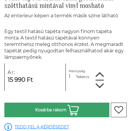
szőtthatású mintával vinyl mosható
Az enterieur képen a termék másik színe látható
Egy textil hatású tapéta nagyon finom tapéta
minta. A textil hatású tapétával könnyen
teremthetsz meleg otthonos érzést. A megmaradt
tapétát pedig nyugodtan felhasználhatod akár egy
lámpaernyőnek.
Mennyiség:
Ár:
Tekercs
15 990 Ft
Kosárba rakom
TEDD FEL A KÉRDÉSEDET