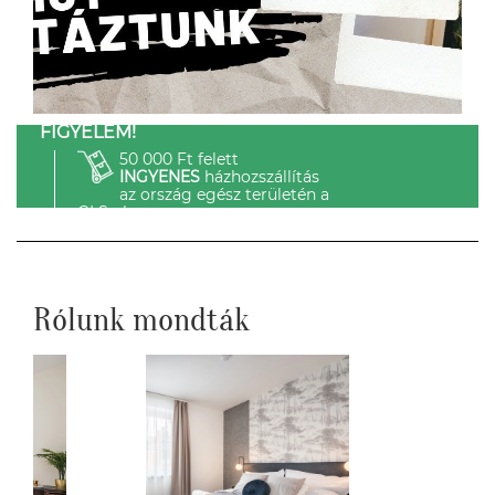
FIGYELEM!
50 000 Ft felett
INGYENES
házhozszállítás
az ország egész területén a
GLS-el.
Rólunk mondták