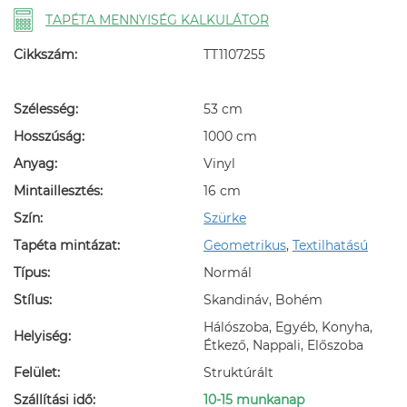
TAPÉTA MENNYISÉG KALKULÁTOR
Cikkszám:
TT1107255
Szélesség:
53 cm
Hosszúság:
1000 cm
Anyag:
Vinyl
Mintaillesztés:
16 cm
Szín:
Szürke
Tapéta mintázat:
Geometrikus
,
Textilhatású
Típus:
Normál
Stílus:
Skandináv, Bohém
Hálószoba, Egyéb, Konyha,
Helyiség:
Étkező, Nappali, Előszoba
Felület:
Struktúrált
Szállítási idő:
10-15 munkanap