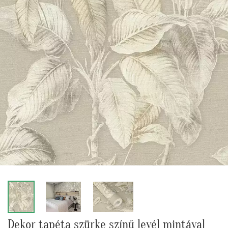
Dekor tapéta szürke színű levél mintával