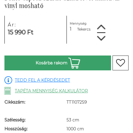
vinyl mosható
Mennyiség:
Ár:
Tekercs
15 990 Ft
Kosárba rakom
TEDD FEL A KÉRDÉSEDET
TAPÉTA MENNYISÉG KALKULÁTOR
Cikkszám:
TT1107259
Szélesség:
53 cm
Hosszúság:
1000 cm