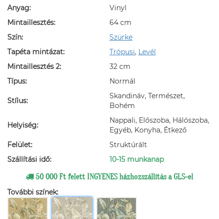
Anyag:
Vinyl
Mintaillesztés:
64 cm
Szín:
Szürke
Tapéta mintázat:
Trópusi
,
Levél
Mintaillesztés 2:
32 cm
Típus:
Normál
Skandináv, Természet,
Stílus:
Bohém
Nappali, Előszoba, Hálószoba,
Helyiség:
Egyéb, Konyha, Étkező
Felület:
Struktúrált
Szállítási idő:
10-15 munkanap
50 000 Ft felett INGYENES házhozszállítás a GLS-el
További színek: