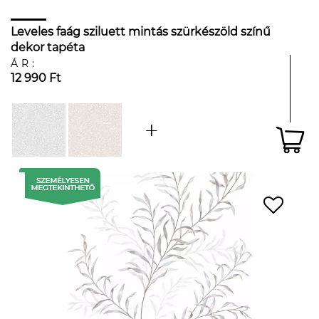
Leveles faág sziluett mintás szürkészöld színű
dekor tapéta
ÁR:
12 990 Ft