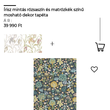
Írisz mintás rózsaszín és matrózkék színű
mosható dekor tapéta
ÁR:
39 990 Ft