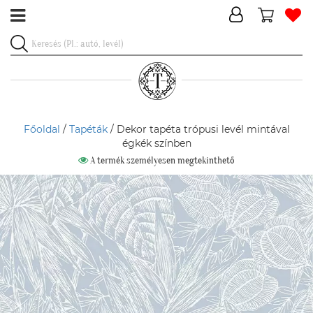
Főoldal
/
Tapéták
/ Dekor tapéta trópusi levél mintával
égkék színben
A termék személyesen megtekinthető