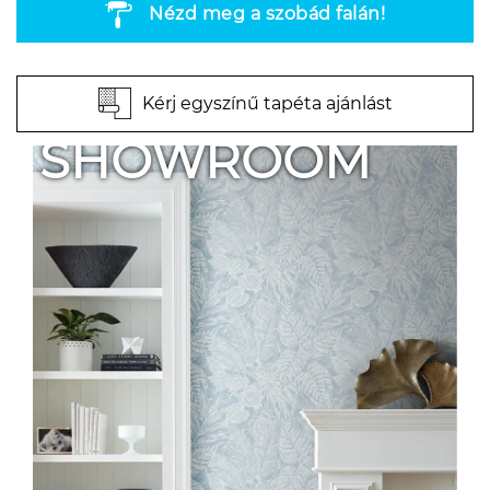
Nézd meg a szobád falán!
Kérj egyszínű tapéta ajánlást
SHOWROOM