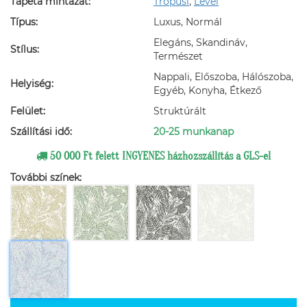
Tapéta mintázat:
Trópusi
,
Levél
Típus:
Luxus, Normál
Elegáns, Skandináv,
Stílus:
Természet
Nappali, Előszoba, Hálószoba,
Helyiség:
Egyéb, Konyha, Étkező
Felület:
Struktúrált
Szállítási idő:
20-25 munkanap
50 000 Ft felett INGYENES házhozszállítás a GLS-el
További színek: