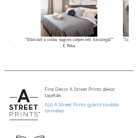
Köszönjük""
"Szia Kriszti! Ígértem neked képeket. Ilyen lett a
""Még egy
baba sarok a tapétával."
L. Nikolett
Fine Decor A Street Prints dekor
tapéták
A(z) A Street Prints gyártó további
termékei.