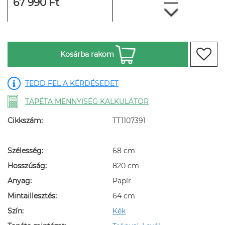
67 990 Ft
Kosárba rakom
TEDD FEL A KÉRDÉSEDET
TAPÉTA MENNYISÉG KALKULÁTOR
Cikkszám:
TT1107391
Szélesség:
68 cm
Hosszúság:
820 cm
Anyag:
Papír
Mintaillesztés:
64 cm
Szín:
Kék