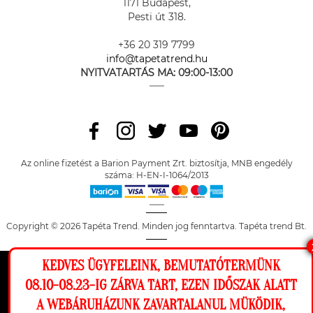
1171 Budapest,
Pesti út 318.
+36 20 319 7799
info@tapetatrend.hu
NYITVATARTÁS MA:
09:00-13:00
Az online fizetést a Barion Payment Zrt. biztosítja, MNB engedély
száma: H-EN-I-1064/2013
Copyright © 2026 Tapéta Trend. Minden jog fenntartva. Tapéta trend Bt.
KEDVES ÜGYFELEINK, BEMUTATÓTERMÜNK
Ez a weboldal cookie-kat használ, hogy a
08.10-08.23-IG ZÁRVA TART, EZEN IDŐSZAK ALATT
lehető legjobb élményt nyújtsa honlapunkon.
A WEBÁRUHÁZUNK ZAVARTALANUL MÜKÖDIK,