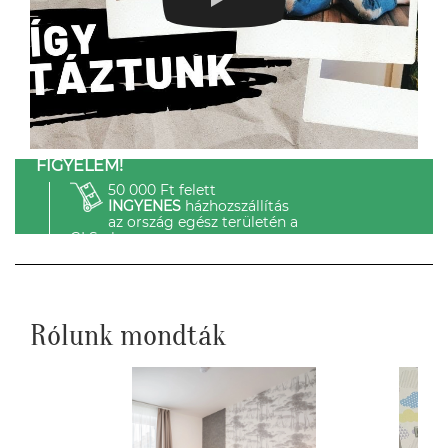
FIGYELEM!
50 000 Ft felett
INGYENES
házhozszállítás
az ország egész területén a
GLS-el.
Rólunk mondták