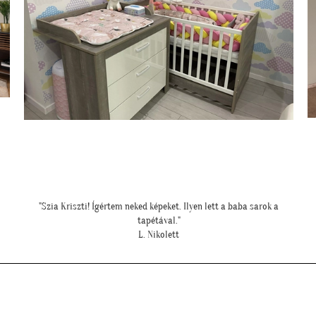
""Még egyszer köszönjük a lehetőséget, és azt is, hogy velünk
örültök!""
Z. Kriszta