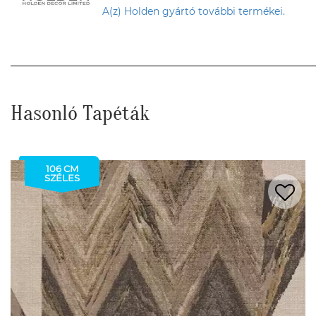
A(z) Holden gyártó további termékei.
Hasonló Tapéták
106 CM
SZÉLES