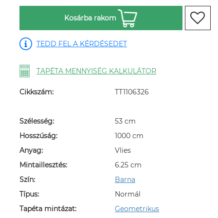
Kosárba rakom
TEDD FEL A KÉRDÉSEDET
TAPÉTA MENNYISÉG KALKULÁTOR
Cikkszám:
TT1106326
Szélesség:
53 cm
Hosszúság:
1000 cm
Anyag:
Vlies
Mintaillesztés:
6.25 cm
Szín:
Barna
Típus:
Normál
Tapéta mintázat:
Geometrikus