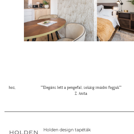
"
"Szia Kriszti! Ígértem neked képeket. Ilyen lett a baba sarok a
tapétával."
L. Nikolett
Holden design tapéták