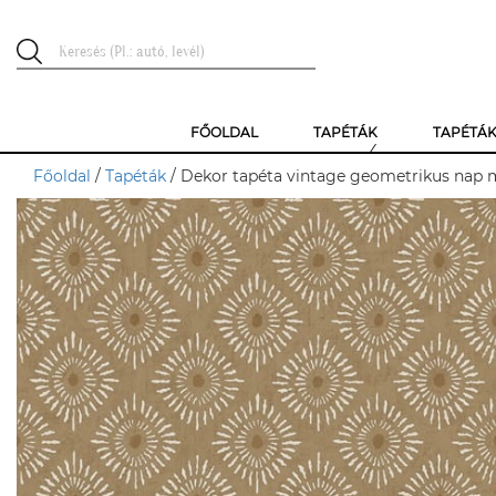
FŐOLDAL
TAPÉTÁK
TAPÉTÁ
Főoldal
/
Tapéták
/ Dekor tapéta vintage geometrikus nap m