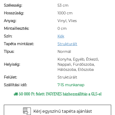
Szélesség:
53 cm
Hosszúság:
1000 cm
Anyag:
Vinyl, Vlies
Mintaillesztés:
0 cm
Szín:
Kék
Tapéta mintázat:
Strukturált
Típus:
Normál
Konyha, Egyéb, Étkező,
Helyiség:
Nappali, Fürdőszoba,
Hálószoba, Előszoba
Felület:
Struktúrált
Szállítási idő:
7-15 munkanap
50 000 Ft felett INGYENES házhozszállítás a GLS-el
Kérj egyszínű tapéta ajánlást