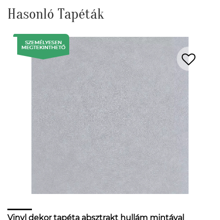
Hasonló Tapéták
Vinyl dekor tapéta absztrakt hullám mintával