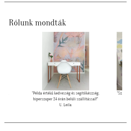
Rólunk mondták
 a sok
"Példa értékű kedvesség és segítőkészség,
"Szia Kri
hiperszuper 24 órán belüli szállítással!"
U. Leila