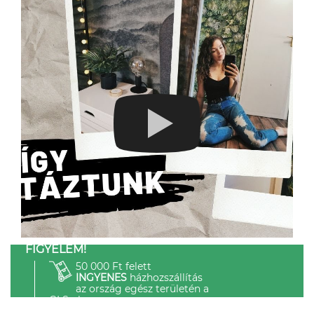
FIGYELEM!
50 000 Ft felett
INGYENES
házhozszállítás
az ország egész területén a
GLS-el.