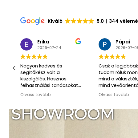
Kiváló
5.0
344 vélem
Pápai
Csaba
2026-07-08
2026-07-0
Csak a legjobbakat
Már másodszor
tudom róluk mondani
vásároltunk itt.
mind a választék,
Óriási választék 
t
mind vevőorientáltság
hozzáértő segít
téren.
kiszolgálás.
Olvass tovább
Olvass tovább
Köszönöm legfőképpen
.
Tamásnak, akivel végig
SHOWROOM
kontaktban voltunk.
Mindenről tájékoztatott,
segítőkészsége, valamint
barátságos és türelmes
hozzáállása tükrözi