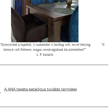
"Ilyen lett a lányom szobájában a gyönyörű cseresznye virágos
tapéta."
Cs. Andi
A ANA tapéta katalógus további termékei