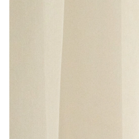
mindazt, ahogyan
manapság kell egy sikeres
vállalkozásnak működnie.