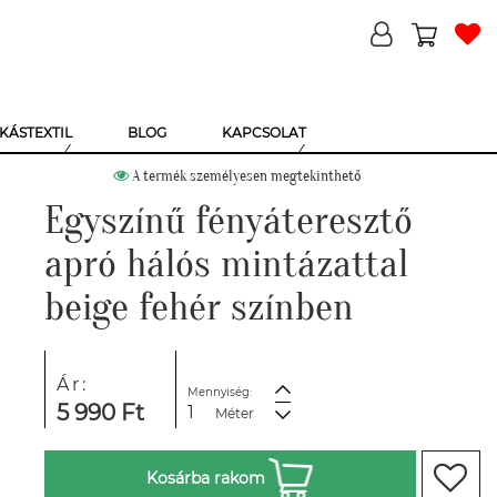
KÁSTEXTIL
BLOG
KAPCSOLAT
A termék személyesen megtekinthető
Egyszínű fényáteresztő
apró hálós mintázattal
beige fehér színben
Ár:
Mennyiség:
5 990 Ft
Méter
Kosárba rakom