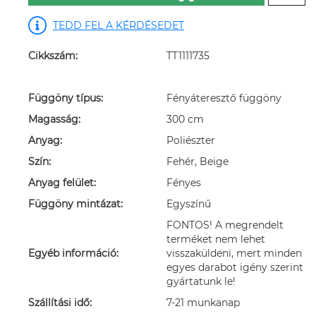
TEDD FEL A KÉRDÉSEDET
Cikkszám:
TT1111735
Függöny típus:
Fényáteresztő függöny
Magasság:
300 cm
Anyag:
Poliészter
Szín:
Fehér, Beige
Anyag felület:
Fényes
Függöny mintázat:
Egyszínű
FONTOS! A megrendelt
terméket nem lehet
Egyéb információ:
visszaküldeni, mert minden
egyes darabot igény szerint
gyártatunk le!
Szállítási idő:
7-21 munkanap