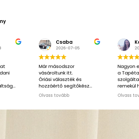
ény
Kozma
N
5
2026-06-02
2
Nagyon elégedett voltam
Nagyon k
a Tapéta Trend
segítőkés
és
szolgáltatásával. A honlap
pedig ren
őkész
remekül használható, a
kommunikáció végig
Olvass tovább
korrekt és segítőkész volt.
Amikor időnyomásba
kerültünk, rugalmasan
ajánlottak alternatív
megoldást, ami nagy
segítség volt. Jó szívvel
ajánlom a csapatot.