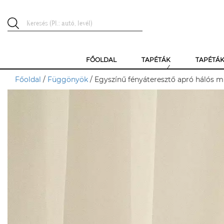
FŐOLDAL
TAPÉTÁK
TAPÉTÁ
Főoldal
/
Függönyök
/ Egyszínű fényáteresztő apró hálós mi