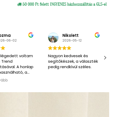
50 000 Ft felett INGYENES házhozszállítás a GLS-el
ikolett
Primpa
026-05-12
2026-03-07
edvesek és
Very nice and friendly
M
zek, a választék
service. Enthusiastic to
s
dkívül széles.
help us find what we
s
need. One of the men
also spoke English.
Olvass tovább