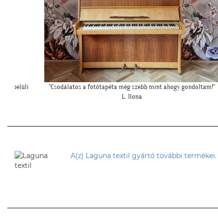
oltam!"
"Kedves Tapétatrend ! Köszönöm a makis tapétát. Jó választás le
nagyon!"
T. Tünde
A(z) Laguna textil gyártó további termékei.