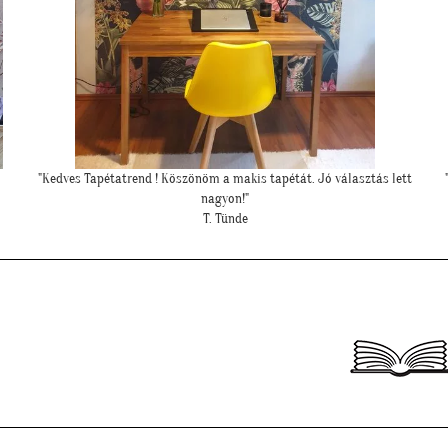
tt
""Gyönyörűek a tapéták. A szakember is boldog volt, mivel tényleg
könnyű volt feltenni, magas minőségüknek köszönhetően!""
L. P. Katalin